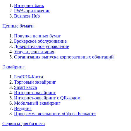
Интернет-банк
PWA-приложение
Business Hub
Ценные бумаги
Покупка ценных бумаг
Брокерское обслуживание
Доверительное управление
Услуги депозитария
Организация выпуска корпоративных облигаций
Эквайринг
БелВЭБ-Касса
Торговый эквайринг
Smart-касса
Интернет-эквайринг
Интернет-эквайринг с QR-кодом
Мобильный эквайринг
Вендинг
Программа лояльности «Сфера Белкарт»
Сервисы для бизнеса