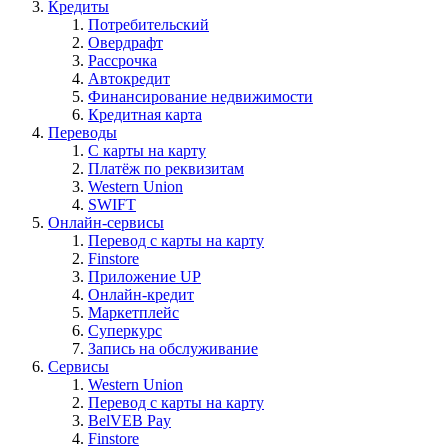
Кредиты
Потребительский
Овердрафт
Рассрочка
Автокредит
Финансирование недвижимости
Кредитная карта
Переводы
С карты на карту
Платёж по реквизитам
Western Union
SWIFT
Онлайн-сервисы
Перевод с карты на карту
Finstore
Приложение UP
Онлайн-кредит
Маркетплейс
Суперкурс
Запись на обслуживание
Сервисы
Western Union
Перевод с карты на карту
BelVEB Pay
Finstore