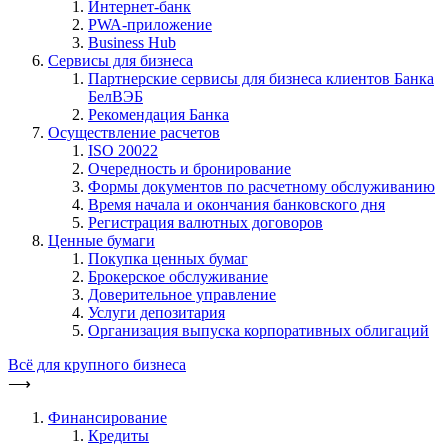
Интернет-банк
PWA-приложение
Business Hub
Сервисы для бизнеса
Партнерские сервисы для бизнеса клиентов Банка
БелВЭБ
Рекомендация Банка
Осуществление расчетов
ISO 20022
Очередность и бронирование
Формы документов по расчетному обслуживанию
Время начала и окончания банковского дня
Регистрация валютных договоров
Ценные бумаги
Покупка ценных бумаг
Брокерское обслуживание
Доверительное управление
Услуги депозитария
Организация выпуска корпоративных облигаций
Всё для крупного бизнеса
⟶
Финансирование
Кредиты