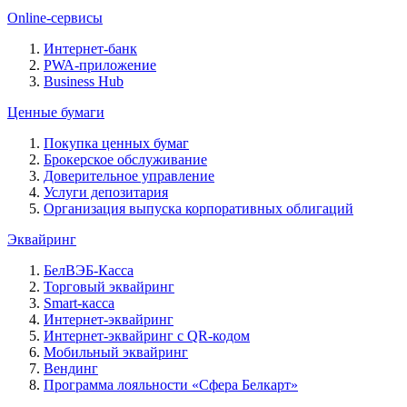
Online-сервисы
Интернет-банк
PWA-приложение
Business Hub
Ценные бумаги
Покупка ценных бумаг
Брокерское обслуживание
Доверительное управление
Услуги депозитария
Организация выпуска корпоративных облигаций
Эквайринг
БелВЭБ-Касса
Торговый эквайринг
Smart-касса
Интернет-эквайринг
Интернет-эквайринг с QR-кодом
Мобильный эквайринг
Вендинг
Программа лояльности «Сфера Белкарт»