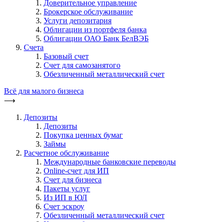
Доверительное управление
Брокерское обслуживание
Услуги депозитария
Облигации из портфеля банка
Облигации ОАО Банк БелВЭБ
Счета
Базовый счет
Счет для самозанятого
Обезличенный металлический счет
Всё для малого бизнеса
⟶
Депозиты
Депозиты
Покупка ценных бумаг
Займы
Расчетное обслуживание
Международные банковские переводы
Online-счет для ИП
Счет для бизнеса
Пакеты услуг
Из ИП в ЮЛ
Счет эскроу
Обезличенный металлический счет