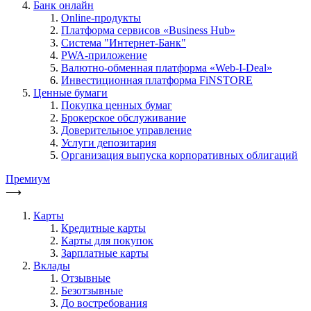
Банк онлайн
Online-продукты
Платформа сервисов «Business Hub»
Система "Интернет-Банк"
PWA-приложение
Валютно-обменная платформа «Web-I-Deal»
Инвестиционная платформа FiNSTORE
Ценные бумаги
Покупка ценных бумаг
Брокерское обслуживание
Доверительное управление
Услуги депозитария
Организация выпуска корпоративных облигаций
Премиум
⟶
Карты
Кредитные карты
Карты для покупок
Зарплатные карты
Вклады
Отзывные
Безотзывные
До востребования