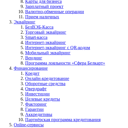
Карты для бизнеса
Зарплатный проект
Валютно-обменные операции
Прием наличных
Эквайринг
БелВЭБ-Касса
Торговый эквайринг
Smart-касса
Интернет-эквайринг
Интернет-эквайринг с QR-кодом
Мобильный эквайринг
Вендинг
Программа лояльности «Сфера Белкарт»
Финансирование
Кредит
Онлайн-кредитование
Оборотные средства
Овердрафт
Инвестиции
Целевые кредиты
Факторинг
Гарантии
Аккредитивы
Партнёрская программа кредитования
Online-сервисы