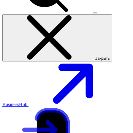
Закрыть
BusinessHub