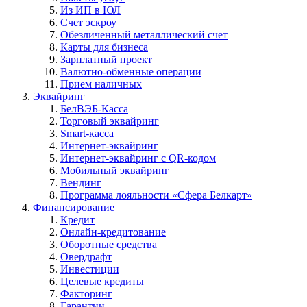
Из ИП в ЮЛ
Счет эскроу
Обезличенный металлический счет
Карты для бизнеса
Зарплатный проект
Валютно-обменные операции
Прием наличных
Эквайринг
БелВЭБ-Касса
Торговый эквайринг
Smart-касса
Интернет-эквайринг
Интернет-эквайринг с QR-кодом
Мобильный эквайринг
Вендинг
Программа лояльности «Сфера Белкарт»
Финансирование
Кредит
Онлайн-кредитование
Оборотные средства
Овердрафт
Инвестиции
Целевые кредиты
Факторинг
Гарантии