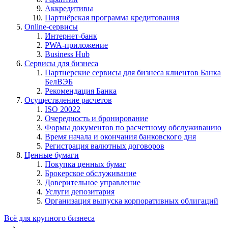
Аккредитивы
Партнёрская программа кредитования
Online-сервисы
Интернет-банк
PWA-приложение
Business Hub
Сервисы для бизнеса
Партнерские сервисы для бизнеса клиентов Банка
БелВЭБ
Рекомендация Банка
Осуществление расчетов
ISO 20022
Очередность и бронирование
Формы документов по расчетному обслуживанию
Время начала и окончания банковского дня
Регистрация валютных договоров
Ценные бумаги
Покупка ценных бумаг
Брокерское обслуживание
Доверительное управление
Услуги депозитария
Организация выпуска корпоративных облигаций
Всё для крупного бизнеса
⟶