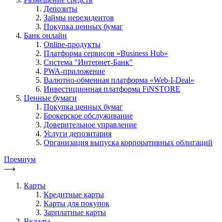
Депозиты
Займы нерезидентов
Покупка ценных бумаг
Банк онлайн
Online-продукты
Платформа сервисов «Business Hub»
Система "Интернет-Банк"
PWA-приложение
Валютно-обменная платформа «Web-I-Deal»
Инвестиционная платформа FiNSTORE
Ценные бумаги
Покупка ценных бумаг
Брокерское обслуживание
Доверительное управление
Услуги депозитария
Организация выпуска корпоративных облигаций
Премиум
⟶
Карты
Кредитные карты
Карты для покупок
Зарплатные карты
Вклады