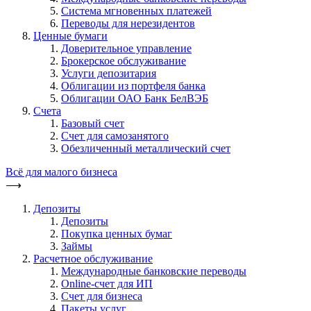
Система мгновенных платежей
Переводы для нерезидентов
Ценные бумаги
Доверительное управление
Брокерское обслуживание
Услуги депозитария
Облигации из портфеля банка
Облигации ОАО Банк БелВЭБ
Счета
Базовый счет
Счет для самозанятого
Обезличенный металлический счет
Всё для малого бизнеса
⟶
Депозиты
Депозиты
Покупка ценных бумаг
Займы
Расчетное обслуживание
Международные банковские переводы
Online-счет для ИП
Счет для бизнеса
Пакеты услуг