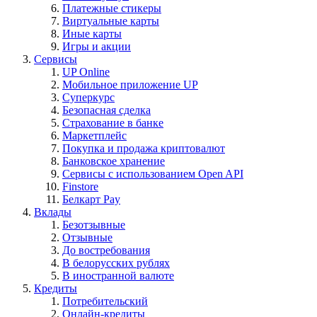
Платежные стикеры
Виртуальные карты
Иные карты
Игры и акции
Сервисы
UP Online
Мобильное приложение UP
Суперкурс
Безопасная сделка
Страхование в банке
Маркетплейс
Покупка и продажа криптовалют
Банковское хранение
Сервисы с использованием Open API
Finstore
Белкарт Pay
Вклады
Безотзывные
Отзывные
До востребования
В белорусских рублях
В иностранной валюте
Кредиты
Потребительский
Онлайн-кредиты