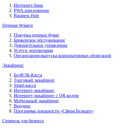
Интернет-банк
PWA-приложение
Business Hub
Ценные бумаги
Покупка ценных бумаг
Брокерское обслуживание
Доверительное управление
Услуги депозитария
Организация выпуска корпоративных облигаций
Эквайринг
БелВЭБ-Касса
Торговый эквайринг
Smart-касса
Интернет-эквайринг
Интернет-эквайринг с QR-кодом
Мобильный эквайринг
Вендинг
Программа лояльности «Сфера Белкарт»
Сервисы для бизнеса