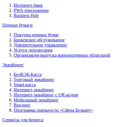
Интернет-банк
PWA-приложение
Business Hub
Ценные бумаги
Покупка ценных бумаг
Брокерское обслуживание
Доверительное управление
Услуги депозитария
Организация выпуска корпоративных облигаций
Эквайринг
БелВЭБ-Касса
Торговый эквайринг
Smart-касса
Интернет-эквайринг
Интернет-эквайринг с QR-кодом
Мобильный эквайринг
Вендинг
Программа лояльности «Сфера Белкарт»
Сервисы для бизнеса