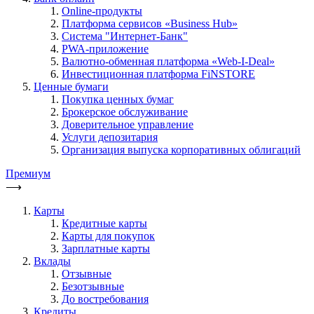
Online-продукты
Платформа сервисов «Business Hub»
Система "Интернет-Банк"
PWA-приложение
Валютно-обменная платформа «Web-I-Deal»
Инвестиционная платформа FiNSTORE
Ценные бумаги
Покупка ценных бумаг
Брокерское обслуживание
Доверительное управление
Услуги депозитария
Организация выпуска корпоративных облигаций
Премиум
⟶
Карты
Кредитные карты
Карты для покупок
Зарплатные карты
Вклады
Отзывные
Безотзывные
До востребования
Кредиты