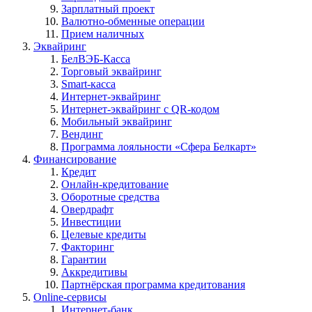
Зарплатный проект
Валютно-обменные операции
Прием наличных
Эквайринг
БелВЭБ-Касса
Торговый эквайринг
Smart-касса
Интернет-эквайринг
Интернет-эквайринг с QR-кодом
Мобильный эквайринг
Вендинг
Программа лояльности «Сфера Белкарт»
Финансирование
Кредит
Онлайн-кредитование
Оборотные средства
Овердрафт
Инвестиции
Целевые кредиты
Факторинг
Гарантии
Аккредитивы
Партнёрская программа кредитования
Online-сервисы
Интернет-банк