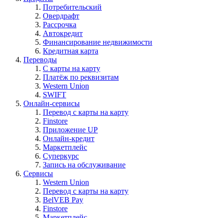
Потребительский
Овердрафт
Рассрочка
Автокредит
Финансирование недвижимости
Кредитная карта
Переводы
С карты на карту
Платёж по реквизитам
Western Union
SWIFT
Онлайн-сервисы
Перевод с карты на карту
Finstore
Приложение UP
Онлайн-кредит
Маркетплейс
Суперкурс
Запись на обслуживание
Сервисы
Western Union
Перевод с карты на карту
BelVEB Pay
Finstore
Маркетплейс