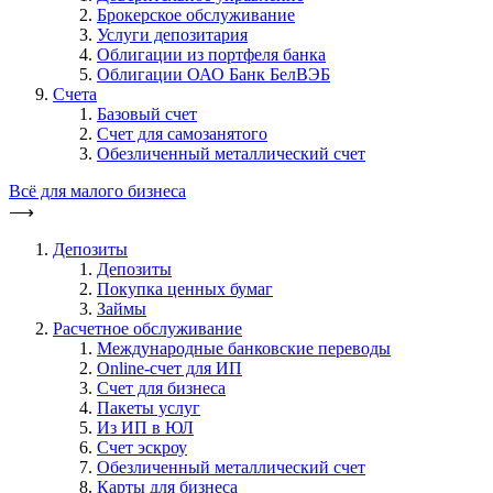
Брокерское обслуживание
Услуги депозитария
Облигации из портфеля банка
Облигации ОАО Банк БелВЭБ
Счета
Базовый счет
Счет для самозанятого
Обезличенный металлический счет
Всё для малого бизнеса
⟶
Депозиты
Депозиты
Покупка ценных бумаг
Займы
Расчетное обслуживание
Международные банковские переводы
Online-счет для ИП
Счет для бизнеса
Пакеты услуг
Из ИП в ЮЛ
Счет эскроу
Обезличенный металлический счет
Карты для бизнеса