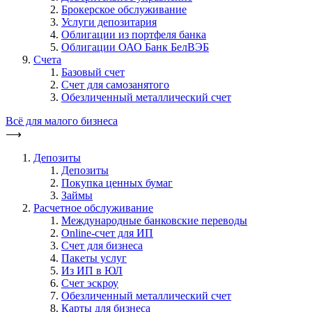
Брокерское обслуживание
Услуги депозитария
Облигации из портфеля банка
Облигации ОАО Банк БелВЭБ
Счета
Базовый счет
Счет для самозанятого
Обезличенный металлический счет
Всё для малого бизнеса
⟶
Депозиты
Депозиты
Покупка ценных бумаг
Займы
Расчетное обслуживание
Международные банковские переводы
Online-счет для ИП
Счет для бизнеса
Пакеты услуг
Из ИП в ЮЛ
Счет эскроу
Обезличенный металлический счет
Карты для бизнеса