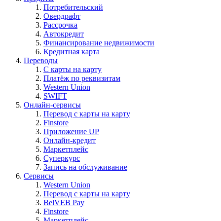
Потребительский
Овердрафт
Рассрочка
Автокредит
Финансирование недвижимости
Кредитная карта
Переводы
С карты на карту
Платёж по реквизитам
Western Union
SWIFT
Онлайн-сервисы
Перевод с карты на карту
Finstore
Приложение UP
Онлайн-кредит
Маркетплейс
Суперкурс
Запись на обслуживание
Сервисы
Western Union
Перевод с карты на карту
BelVEB Pay
Finstore
Маркетплейс