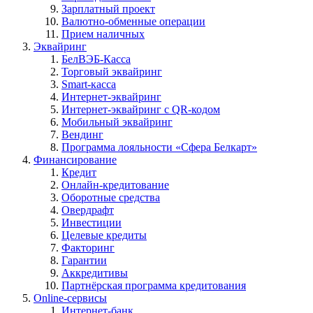
Зарплатный проект
Валютно-обменные операции
Прием наличных
Эквайринг
БелВЭБ-Касса
Торговый эквайринг
Smart-касса
Интернет-эквайринг
Интернет-эквайринг с QR-кодом
Мобильный эквайринг
Вендинг
Программа лояльности «Сфера Белкарт»
Финансирование
Кредит
Онлайн-кредитование
Оборотные средства
Овердрафт
Инвестиции
Целевые кредиты
Факторинг
Гарантии
Аккредитивы
Партнёрская программа кредитования
Online-сервисы
Интернет-банк