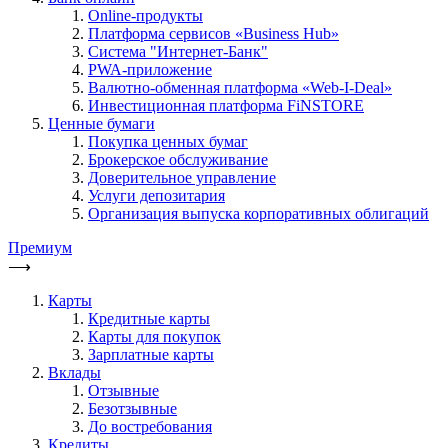
Online-продукты
Платформа сервисов «Business Hub»
Система "Интернет-Банк"
PWA-приложение
Валютно-обменная платформа «Web-I-Deal»
Инвестиционная платформа FiNSTORE
Ценные бумаги
Покупка ценных бумаг
Брокерское обслуживание
Доверительное управление
Услуги депозитария
Организация выпуска корпоративных облигаций
Премиум
⟶
Карты
Кредитные карты
Карты для покупок
Зарплатные карты
Вклады
Отзывные
Безотзывные
До востребования
Кредиты