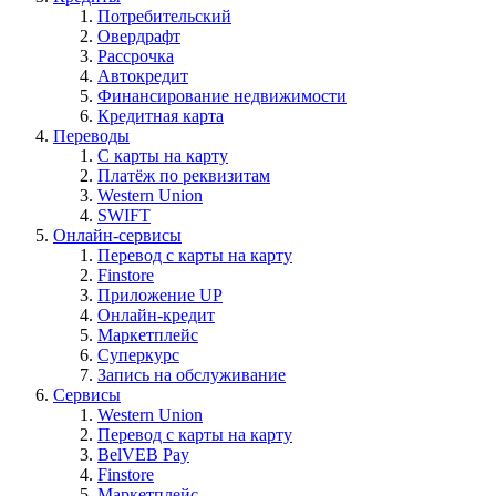
Потребительский
Овердрафт
Рассрочка
Автокредит
Финансирование недвижимости
Кредитная карта
Переводы
С карты на карту
Платёж по реквизитам
Western Union
SWIFT
Онлайн-сервисы
Перевод с карты на карту
Finstore
Приложение UP
Онлайн-кредит
Маркетплейс
Суперкурс
Запись на обслуживание
Сервисы
Western Union
Перевод с карты на карту
BelVEB Pay
Finstore
Маркетплейс