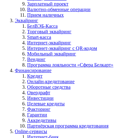
Зарплатный проект
Валютно-обменные операции
Прием наличных
Эквайринг
БелВЭБ-Касса
Торговый эквайринг
Smart-касса
Интернет-эквайринг
Интернет-эквайринг с QR-кодом
Мобильный эквайринг
Вендинг
Программа лояльности «Сфера Белкарт»
Финансирование
Кредит
Онлайн-кредитование
Оборотные средства
Овердрафт
Инвестиции
Целевые кредиты
Факторинг
Гарантии
Аккредитивы
Партнёрская программа кредитования
Online-сервисы
Интернет-банк