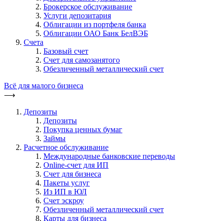
Брокерское обслуживание
Услуги депозитария
Облигации из портфеля банка
Облигации ОАО Банк БелВЭБ
Счета
Базовый счет
Счет для самозанятого
Обезличенный металлический счет
Всё для малого бизнеса
⟶
Депозиты
Депозиты
Покупка ценных бумаг
Займы
Расчетное обслуживание
Международные банковские переводы
Online-счет для ИП
Счет для бизнеса
Пакеты услуг
Из ИП в ЮЛ
Счет эскроу
Обезличенный металлический счет
Карты для бизнеса