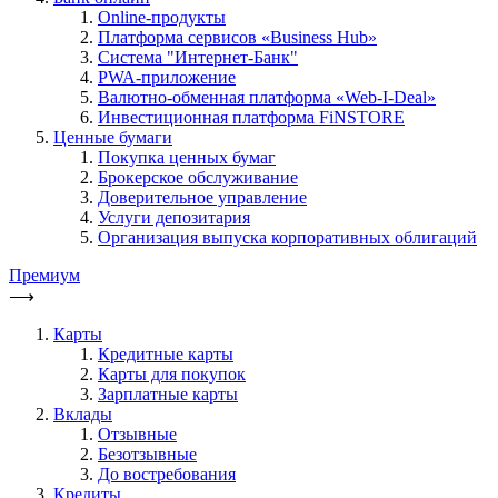
Online-продукты
Платформа сервисов «Business Hub»
Система "Интернет-Банк"
PWA-приложение
Валютно-обменная платформа «Web-I-Deal»
Инвестиционная платформа FiNSTORE
Ценные бумаги
Покупка ценных бумаг
Брокерское обслуживание
Доверительное управление
Услуги депозитария
Организация выпуска корпоративных облигаций
Премиум
⟶
Карты
Кредитные карты
Карты для покупок
Зарплатные карты
Вклады
Отзывные
Безотзывные
До востребования
Кредиты