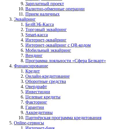
Зарплатный проект
Валютно-обменные операции
Прием наличных
Эквайринг
БелВЭБ-Касса
Торговый эквайринг
Smart-касса
Интернет-эквайринг
Интернет-эквайринг с QR-кодом
Мобильный эквайринг
Вендинг
Программа лояльности «Сфера Белкарт»
Финансирование
Кредит
Онлайн-кредитование
Оборотные средства
Овердрафт
Инвестиции
Целевые кредиты
Факторинг
Гарантии
Аккредитивы
Партнёрская программа кредитования
Online-сервисы
Интернет-банк