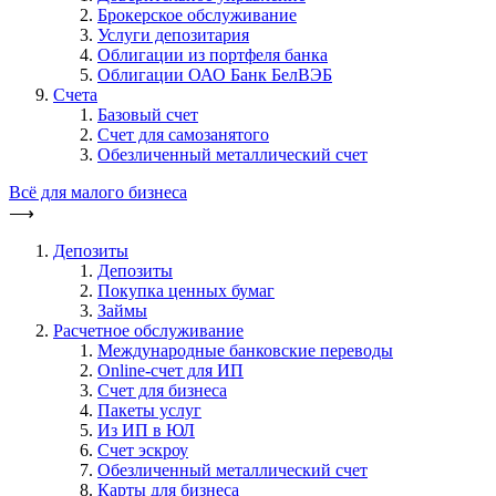
Брокерское обслуживание
Услуги депозитария
Облигации из портфеля банка
Облигации ОАО Банк БелВЭБ
Счета
Базовый счет
Счет для самозанятого
Обезличенный металлический счет
Всё для малого бизнеса
⟶
Депозиты
Депозиты
Покупка ценных бумаг
Займы
Расчетное обслуживание
Международные банковские переводы
Online-счет для ИП
Счет для бизнеса
Пакеты услуг
Из ИП в ЮЛ
Счет эскроу
Обезличенный металлический счет
Карты для бизнеса