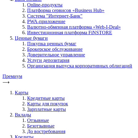
Online-продукты
Платформа сервисов «Business Hub»
Система "Интернет-Банк"
PWA-приложение
Валютно-обменная платформа «Web-I-Deal»
Инвестиционная платформа FiNSTORE
Ценные бумаги
Покупка ценных бумаг
Брокерское обслуживание
Доверительное управление
Услуги депозитария
Организация выпуска корпоративных облигаций
Премиум
⟶
Карты
Кредитные карты
Карты для покупок
Зарплатные карты
Вклады
Отзывные
Безотзывные
До востребования
Кредиты