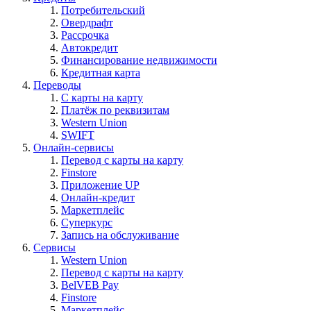
Потребительский
Овердрафт
Рассрочка
Автокредит
Финансирование недвижимости
Кредитная карта
Переводы
С карты на карту
Платёж по реквизитам
Western Union
SWIFT
Онлайн-сервисы
Перевод с карты на карту
Finstore
Приложение UP
Онлайн-кредит
Маркетплейс
Суперкурс
Запись на обслуживание
Сервисы
Western Union
Перевод с карты на карту
BelVEB Pay
Finstore
Маркетплейс