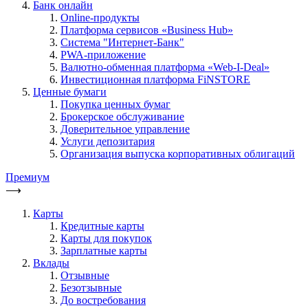
Банк онлайн
Online-продукты
Платформа сервисов «Business Hub»
Система "Интернет-Банк"
PWA-приложение
Валютно-обменная платформа «Web-I-Deal»
Инвестиционная платформа FiNSTORE
Ценные бумаги
Покупка ценных бумаг
Брокерское обслуживание
Доверительное управление
Услуги депозитария
Организация выпуска корпоративных облигаций
Премиум
⟶
Карты
Кредитные карты
Карты для покупок
Зарплатные карты
Вклады
Отзывные
Безотзывные
До востребования