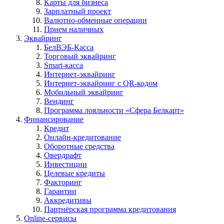
Карты для бизнеса
Зарплатный проект
Валютно-обменные операции
Прием наличных
Эквайринг
БелВЭБ-Касса
Торговый эквайринг
Smart-касса
Интернет-эквайринг
Интернет-эквайринг с QR-кодом
Мобильный эквайринг
Вендинг
Программа лояльности «Сфера Белкарт»
Финансирование
Кредит
Онлайн-кредитование
Оборотные средства
Овердрафт
Инвестиции
Целевые кредиты
Факторинг
Гарантии
Аккредитивы
Партнёрская программа кредитования
Online-сервисы