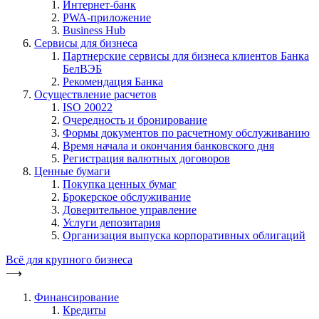
Интернет-банк
PWA-приложение
Business Hub
Сервисы для бизнеса
Партнерские сервисы для бизнеса клиентов Банка
БелВЭБ
Рекомендация Банка
Осуществление расчетов
ISO 20022
Очередность и бронирование
Формы документов по расчетному обслуживанию
Время начала и окончания банковского дня
Регистрация валютных договоров
Ценные бумаги
Покупка ценных бумаг
Брокерское обслуживание
Доверительное управление
Услуги депозитария
Организация выпуска корпоративных облигаций
Всё для крупного бизнеса
⟶
Финансирование
Кредиты