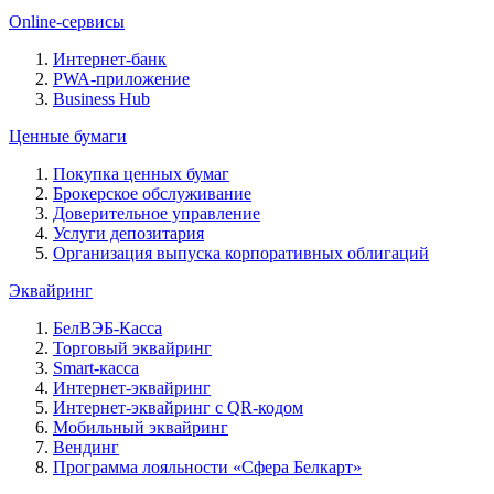
Online-сервисы
Интернет-банк
PWA-приложение
Business Hub
Ценные бумаги
Покупка ценных бумаг
Брокерское обслуживание
Доверительное управление
Услуги депозитария
Организация выпуска корпоративных облигаций
Эквайринг
БелВЭБ-Касса
Торговый эквайринг
Smart-касса
Интернет-эквайринг
Интернет-эквайринг с QR-кодом
Мобильный эквайринг
Вендинг
Программа лояльности «Сфера Белкарт»