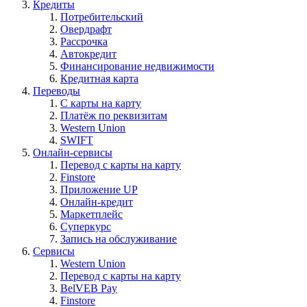
Кредиты
Потребительский
Овердрафт
Рассрочка
Автокредит
Финансирование недвижимости
Кредитная карта
Переводы
С карты на карту
Платёж по реквизитам
Western Union
SWIFT
Онлайн-сервисы
Перевод с карты на карту
Finstore
Приложение UP
Онлайн-кредит
Маркетплейс
Суперкурс
Запись на обслуживание
Сервисы
Western Union
Перевод с карты на карту
BelVEB Pay
Finstore