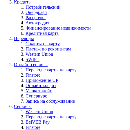
Кредиты
Потребительский
Овердрафт
Рассрочка
Автокредит
Финансирование недвижимости
Кредитная карта
Переводы
С карты на карту
Платёж по реквизитам
Western Union
SWIFT
Онлайн-сервисы
Перевод с карты на карту
Finstore
Приложение UP
Онлайн-кредит
Маркетплейс
Суперкурс
Запись на обслуживание
Сервисы
Western Union
Перевод с карты на карту
BelVEB Pay
Finstore