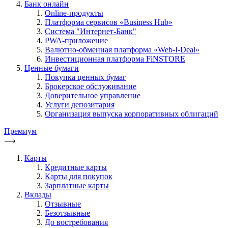
Банк онлайн
Online-продукты
Платформа сервисов «Business Hub»
Система "Интернет-Банк"
PWA-приложение
Валютно-обменная платформа «Web-I-Deal»
Инвестиционная платформа FiNSTORE
Ценные бумаги
Покупка ценных бумаг
Брокерское обслуживание
Доверительное управление
Услуги депозитария
Организация выпуска корпоративных облигаций
Премиум
⟶
Карты
Кредитные карты
Карты для покупок
Зарплатные карты
Вклады
Отзывные
Безотзывные
До востребования