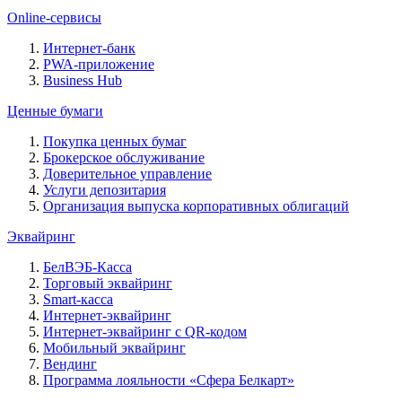
Online-сервисы
Интернет-банк
PWA-приложение
Business Hub
Ценные бумаги
Покупка ценных бумаг
Брокерское обслуживание
Доверительное управление
Услуги депозитария
Организация выпуска корпоративных облигаций
Эквайринг
БелВЭБ-Касса
Торговый эквайринг
Smart-касса
Интернет-эквайринг
Интернет-эквайринг с QR-кодом
Мобильный эквайринг
Вендинг
Программа лояльности «Сфера Белкарт»