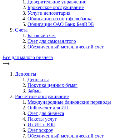
Доверительное управление
Брокерское обслуживание
Услуги депозитария
Облигации из портфеля банка
Облигации ОАО Банк БелВЭБ
Счета
Базовый счет
Счет для самозанятого
Обезличенный металлический счет
Всё для малого бизнеса
⟶
Депозиты
Депозиты
Покупка ценных бумаг
Займы
Расчетное обслуживание
Международные банковские переводы
Online-счет для ИП
Счет для бизнеса
Пакеты услуг
Из ИП в ЮЛ
Счет эскроу
Обезличенный металлический счет