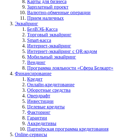
Карты для бизнеса
Зарплатный проект
Валютно-обменные операции
Прием наличных
Эквайринг
БелВЭБ-Касса
Торговый эквайринг
Smart-касса
Интернет-эквайринг
Интернет-эквайринг с QR-кодом
Мобильный эквайринг
Вендинг
Программа лояльности «Сфера Белкарт»
Финансирование
Кредит
Онлайн-кредитование
Оборотные средства
Овердрафт
Инвестиции
Целевые кредиты
Факторинг
Гарантии
Аккредитивы
Партнёрская программа кредитования
Online-сервисы