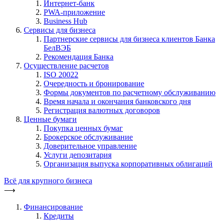
Интернет-банк
PWA-приложение
Business Hub
Сервисы для бизнеса
Партнерские сервисы для бизнеса клиентов Банка
БелВЭБ
Рекомендация Банка
Осуществление расчетов
ISO 20022
Очередность и бронирование
Формы документов по расчетному обслуживанию
Время начала и окончания банковского дня
Регистрация валютных договоров
Ценные бумаги
Покупка ценных бумаг
Брокерское обслуживание
Доверительное управление
Услуги депозитария
Организация выпуска корпоративных облигаций
Всё для крупного бизнеса
⟶
Финансирование
Кредиты