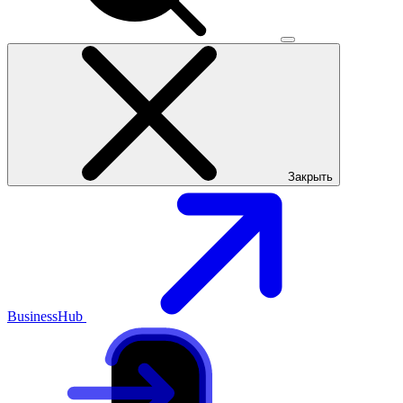
Закрыть
BusinessHub