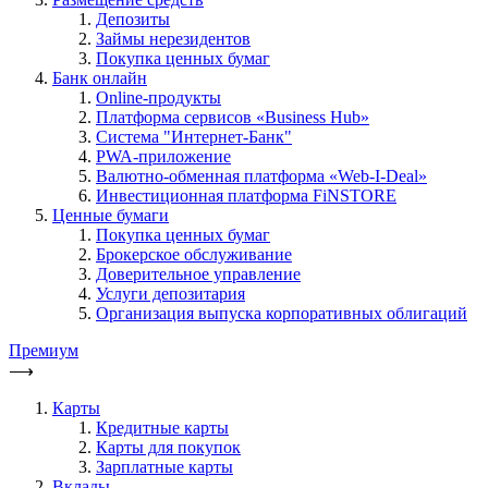
Депозиты
Займы нерезидентов
Покупка ценных бумаг
Банк онлайн
Online-продукты
Платформа сервисов «Business Hub»
Система "Интернет-Банк"
PWA-приложение
Валютно-обменная платформа «Web-I-Deal»
Инвестиционная платформа FiNSTORE
Ценные бумаги
Покупка ценных бумаг
Брокерское обслуживание
Доверительное управление
Услуги депозитария
Организация выпуска корпоративных облигаций
Премиум
⟶
Карты
Кредитные карты
Карты для покупок
Зарплатные карты
Вклады