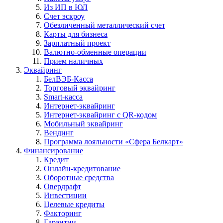
Из ИП в ЮЛ
Счет эскроу
Обезличенный металлический счет
Карты для бизнеса
Зарплатный проект
Валютно-обменные операции
Прием наличных
Эквайринг
БелВЭБ-Касса
Торговый эквайринг
Smart-касса
Интернет-эквайринг
Интернет-эквайринг с QR-кодом
Мобильный эквайринг
Вендинг
Программа лояльности «Сфера Белкарт»
Финансирование
Кредит
Онлайн-кредитование
Оборотные средства
Овердрафт
Инвестиции
Целевые кредиты
Факторинг
Гарантии