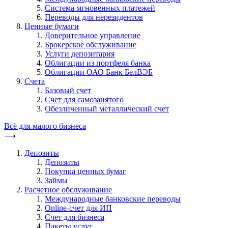
Система мгновенных платежей
Переводы для нерезидентов
Ценные бумаги
Доверительное управление
Брокерское обслуживание
Услуги депозитария
Облигации из портфеля банка
Облигации ОАО Банк БелВЭБ
Счета
Базовый счет
Счет для самозанятого
Обезличенный металлический счет
Всё для малого бизнеса
⟶
Депозиты
Депозиты
Покупка ценных бумаг
Займы
Расчетное обслуживание
Международные банковские переводы
Online-счет для ИП
Счет для бизнеса
Пакеты услуг