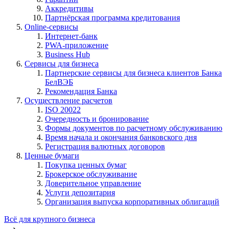
Аккредитивы
Партнёрская программа кредитования
Online-сервисы
Интернет-банк
PWA-приложение
Business Hub
Сервисы для бизнеса
Партнерские сервисы для бизнеса клиентов Банка
БелВЭБ
Рекомендация Банка
Осуществление расчетов
ISO 20022
Очередность и бронирование
Формы документов по расчетному обслуживанию
Время начала и окончания банковского дня
Регистрация валютных договоров
Ценные бумаги
Покупка ценных бумаг
Брокерское обслуживание
Доверительное управление
Услуги депозитария
Организация выпуска корпоративных облигаций
Всё для крупного бизнеса
⟶