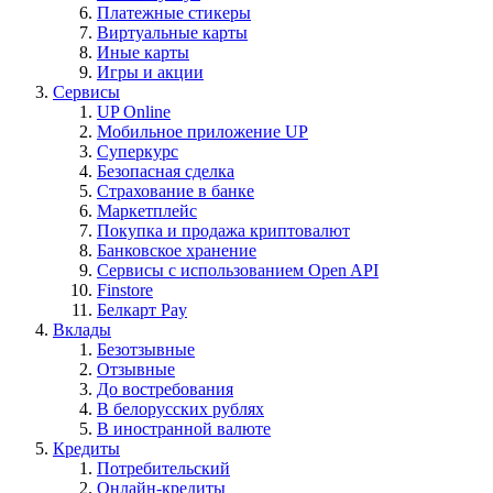
Платежные стикеры
Виртуальные карты
Иные карты
Игры и акции
Сервисы
UP Online
Мобильное приложение UP
Суперкурс
Безопасная сделка
Страхование в банке
Маркетплейс
Покупка и продажа криптовалют
Банковское хранение
Сервисы с использованием Open API
Finstore
Белкарт Pay
Вклады
Безотзывные
Отзывные
До востребования
В белорусских рублях
В иностранной валюте
Кредиты
Потребительский
Онлайн-кредиты