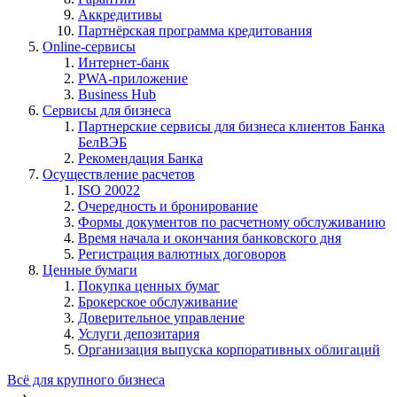
Аккредитивы
Партнёрская программа кредитования
Online-сервисы
Интернет-банк
PWA-приложение
Business Hub
Сервисы для бизнеса
Партнерские сервисы для бизнеса клиентов Банка
БелВЭБ
Рекомендация Банка
Осуществление расчетов
ISO 20022
Очередность и бронирование
Формы документов по расчетному обслуживанию
Время начала и окончания банковского дня
Регистрация валютных договоров
Ценные бумаги
Покупка ценных бумаг
Брокерское обслуживание
Доверительное управление
Услуги депозитария
Организация выпуска корпоративных облигаций
Всё для крупного бизнеса
⟶