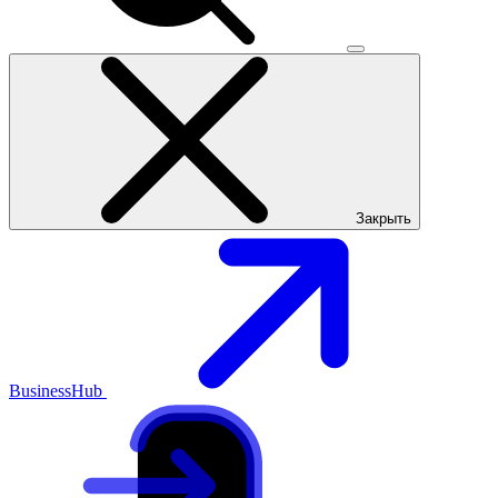
Закрыть
BusinessHub