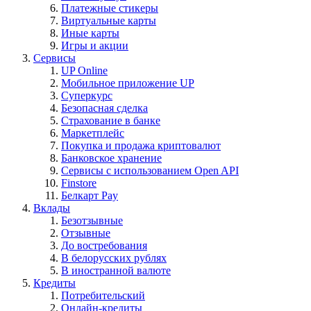
Платежные стикеры
Виртуальные карты
Иные карты
Игры и акции
Сервисы
UP Online
Мобильное приложение UP
Суперкурс
Безопасная сделка
Страхование в банке
Маркетплейс
Покупка и продажа криптовалют
Банковское хранение
Сервисы с использованием Open API
Finstore
Белкарт Pay
Вклады
Безотзывные
Отзывные
До востребования
В белорусских рублях
В иностранной валюте
Кредиты
Потребительский
Онлайн-кредиты