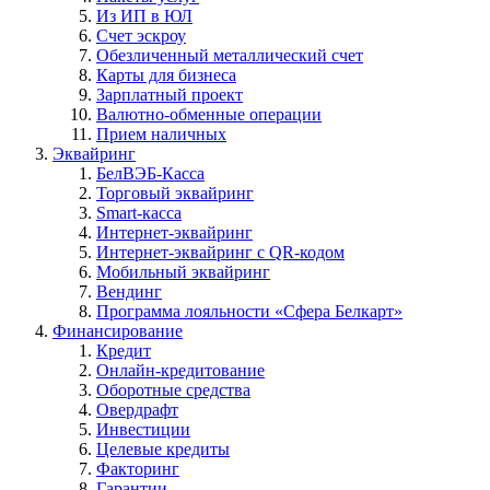
Из ИП в ЮЛ
Счет эскроу
Обезличенный металлический счет
Карты для бизнеса
Зарплатный проект
Валютно-обменные операции
Прием наличных
Эквайринг
БелВЭБ-Касса
Торговый эквайринг
Smart-касса
Интернет-эквайринг
Интернет-эквайринг с QR-кодом
Мобильный эквайринг
Вендинг
Программа лояльности «Сфера Белкарт»
Финансирование
Кредит
Онлайн-кредитование
Оборотные средства
Овердрафт
Инвестиции
Целевые кредиты
Факторинг
Гарантии