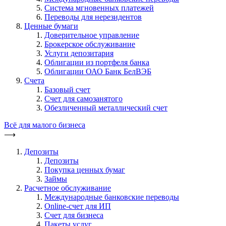
Система мгновенных платежей
Переводы для нерезидентов
Ценные бумаги
Доверительное управление
Брокерское обслуживание
Услуги депозитария
Облигации из портфеля банка
Облигации ОАО Банк БелВЭБ
Счета
Базовый счет
Счет для самозанятого
Обезличенный металлический счет
Всё для малого бизнеса
⟶
Депозиты
Депозиты
Покупка ценных бумаг
Займы
Расчетное обслуживание
Международные банковские переводы
Online-счет для ИП
Счет для бизнеса
Пакеты услуг