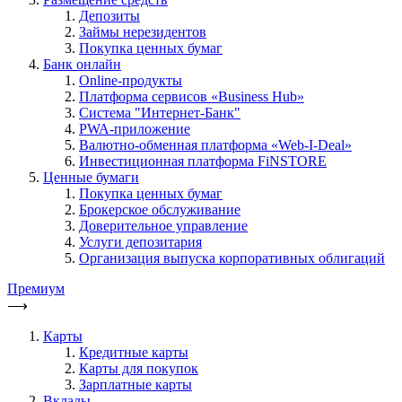
Депозиты
Займы нерезидентов
Покупка ценных бумаг
Банк онлайн
Online-продукты
Платформа сервисов «Business Hub»
Система "Интернет-Банк"
PWA-приложение
Валютно-обменная платформа «Web-I-Deal»
Инвестиционная платформа FiNSTORE
Ценные бумаги
Покупка ценных бумаг
Брокерское обслуживание
Доверительное управление
Услуги депозитария
Организация выпуска корпоративных облигаций
Премиум
⟶
Карты
Кредитные карты
Карты для покупок
Зарплатные карты
Вклады