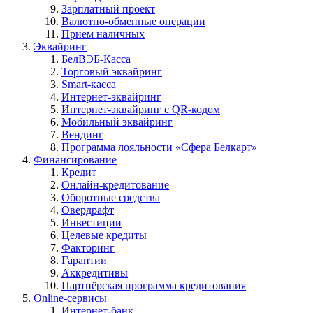
Зарплатный проект
Валютно-обменные операции
Прием наличных
Эквайринг
БелВЭБ-Касса
Торговый эквайринг
Smart-касса
Интернет-эквайринг
Интернет-эквайринг с QR-кодом
Мобильный эквайринг
Вендинг
Программа лояльности «Сфера Белкарт»
Финансирование
Кредит
Онлайн-кредитование
Оборотные средства
Овердрафт
Инвестиции
Целевые кредиты
Факторинг
Гарантии
Аккредитивы
Партнёрская программа кредитования
Online-сервисы
Интернет-банк