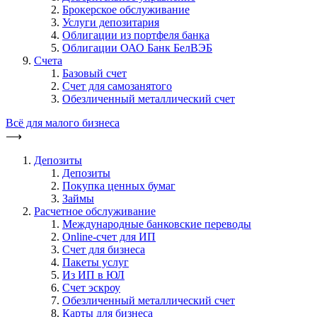
Брокерское обслуживание
Услуги депозитария
Облигации из портфеля банка
Облигации ОАО Банк БелВЭБ
Счета
Базовый счет
Счет для самозанятого
Обезличенный металлический счет
Всё для малого бизнеса
⟶
Депозиты
Депозиты
Покупка ценных бумаг
Займы
Расчетное обслуживание
Международные банковские переводы
Online-счет для ИП
Счет для бизнеса
Пакеты услуг
Из ИП в ЮЛ
Счет эскроу
Обезличенный металлический счет
Карты для бизнеса