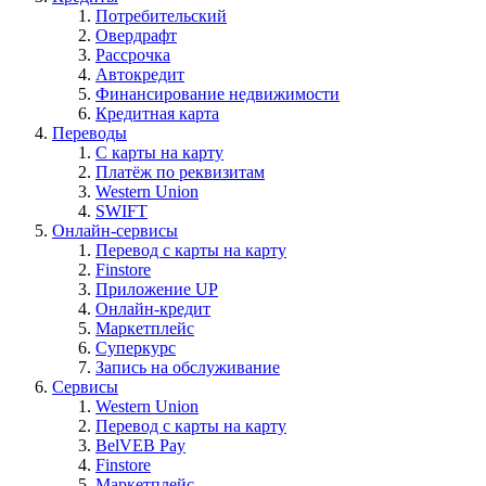
Потребительский
Овердрафт
Рассрочка
Автокредит
Финансирование недвижимости
Кредитная карта
Переводы
С карты на карту
Платёж по реквизитам
Western Union
SWIFT
Онлайн-сервисы
Перевод с карты на карту
Finstore
Приложение UP
Онлайн-кредит
Маркетплейс
Суперкурс
Запись на обслуживание
Сервисы
Western Union
Перевод с карты на карту
BelVEB Pay
Finstore
Маркетплейс