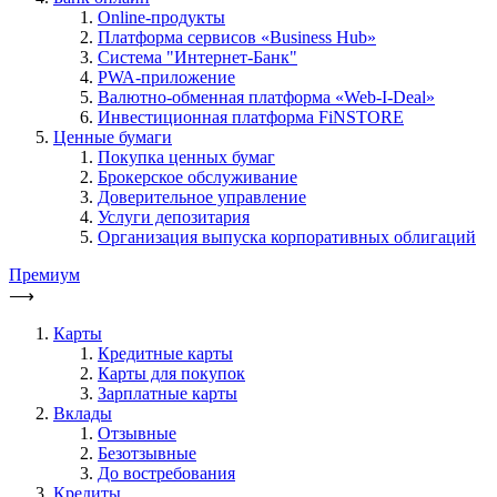
Online-продукты
Платформа сервисов «Business Hub»
Система "Интернет-Банк"
PWA-приложение
Валютно-обменная платформа «Web-I-Deal»
Инвестиционная платформа FiNSTORE
Ценные бумаги
Покупка ценных бумаг
Брокерское обслуживание
Доверительное управление
Услуги депозитария
Организация выпуска корпоративных облигаций
Премиум
⟶
Карты
Кредитные карты
Карты для покупок
Зарплатные карты
Вклады
Отзывные
Безотзывные
До востребования
Кредиты