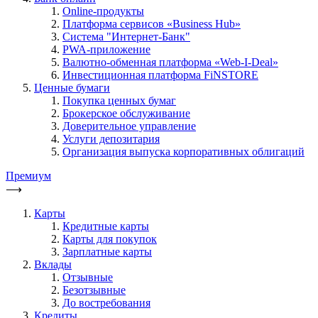
Online-продукты
Платформа сервисов «Business Hub»
Система "Интернет-Банк"
PWA-приложение
Валютно-обменная платформа «Web-I-Deal»
Инвестиционная платформа FiNSTORE
Ценные бумаги
Покупка ценных бумаг
Брокерское обслуживание
Доверительное управление
Услуги депозитария
Организация выпуска корпоративных облигаций
Премиум
⟶
Карты
Кредитные карты
Карты для покупок
Зарплатные карты
Вклады
Отзывные
Безотзывные
До востребования
Кредиты