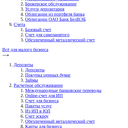
Брокерское обслуживание
Услуги депозитария
Облигации из портфеля банка
Облигации ОАО Банк БелВЭБ
Счета
Базовый счет
Счет для самозанятого
Обезличенный металлический счет
Всё для малого бизнеса
⟶
Депозиты
Депозиты
Покупка ценных бумаг
Займы
Расчетное обслуживание
Международные банковские переводы
Online-счет для ИП
Счет для бизнеса
Пакеты услуг
Из ИП в ЮЛ
Счет эскроу
Обезличенный металлический счет
Карты для бизнеса