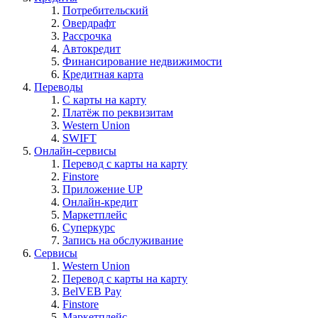
Потребительский
Овердрафт
Рассрочка
Автокредит
Финансирование недвижимости
Кредитная карта
Переводы
С карты на карту
Платёж по реквизитам
Western Union
SWIFT
Онлайн-сервисы
Перевод с карты на карту
Finstore
Приложение UP
Онлайн-кредит
Маркетплейс
Суперкурс
Запись на обслуживание
Сервисы
Western Union
Перевод с карты на карту
BelVEB Pay
Finstore
Маркетплейс