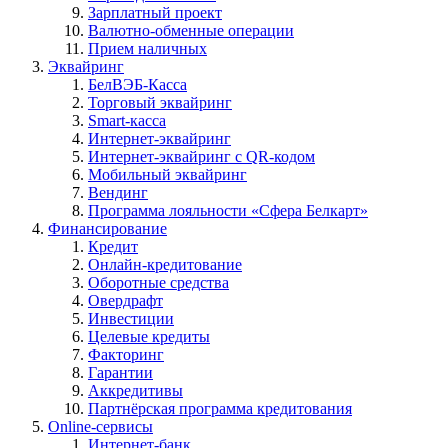
Зарплатный проект
Валютно-обменные операции
Прием наличных
Эквайринг
БелВЭБ-Касса
Торговый эквайринг
Smart-касса
Интернет-эквайринг
Интернет-эквайринг с QR-кодом
Мобильный эквайринг
Вендинг
Программа лояльности «Сфера Белкарт»
Финансирование
Кредит
Онлайн-кредитование
Оборотные средства
Овердрафт
Инвестиции
Целевые кредиты
Факторинг
Гарантии
Аккредитивы
Партнёрская программа кредитования
Online-сервисы
Интернет-банк