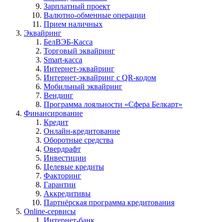
Зарплатный проект
Валютно-обменные операции
Прием наличных
Эквайринг
БелВЭБ-Касса
Торговый эквайринг
Smart-касса
Интернет-эквайринг
Интернет-эквайринг с QR-кодом
Мобильный эквайринг
Вендинг
Программа лояльности «Сфера Белкарт»
Финансирование
Кредит
Онлайн-кредитование
Оборотные средства
Овердрафт
Инвестиции
Целевые кредиты
Факторинг
Гарантии
Аккредитивы
Партнёрская программа кредитования
Online-сервисы
Интернет-банк