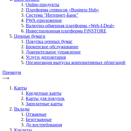
Online-продукты
Платформа сервисов «Business Hub»
Система "Интернет-Банк"
PWA-приложение
Валютно-обменная платформа «Web-I-Deal»
Инвестиционная платформа FiNSTORE
Ценные бумаги
Покупка ценных бумаг
Брокерское обслуживание
Доверительное управление
Услуги депозитария
Организация выпуска корпоративных облигаций
Премиум
⟶
Карты
Кредитные карты
Карты для покупок
Зарплатные карты
Вклады
Отзывные
Безотзывные
До востребования
Кредиты