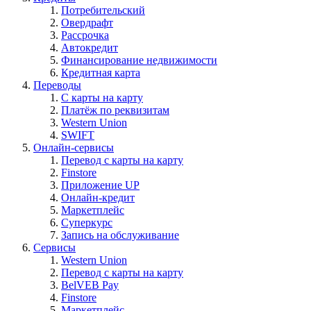
Потребительский
Овердрафт
Рассрочка
Автокредит
Финансирование недвижимости
Кредитная карта
Переводы
С карты на карту
Платёж по реквизитам
Western Union
SWIFT
Онлайн-сервисы
Перевод с карты на карту
Finstore
Приложение UP
Онлайн-кредит
Маркетплейс
Суперкурс
Запись на обслуживание
Сервисы
Western Union
Перевод с карты на карту
BelVEB Pay
Finstore
Маркетплейс