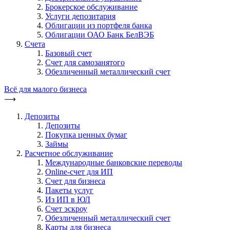
Брокерское обслуживание
Услуги депозитария
Облигации из портфеля банка
Облигации ОАО Банк БелВЭБ
Счета
Базовый счет
Счет для самозанятого
Обезличенный металлический счет
Всё для малого бизнеса
⟶
Депозиты
Депозиты
Покупка ценных бумаг
Займы
Расчетное обслуживание
Международные банковские переводы
Online-счет для ИП
Счет для бизнеса
Пакеты услуг
Из ИП в ЮЛ
Счет эскроу
Обезличенный металлический счет
Карты для бизнеса