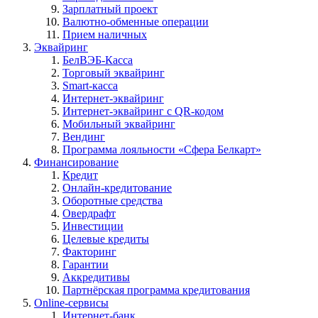
Зарплатный проект
Валютно-обменные операции
Прием наличных
Эквайринг
БелВЭБ-Касса
Торговый эквайринг
Smart-касса
Интернет-эквайринг
Интернет-эквайринг с QR-кодом
Мобильный эквайринг
Вендинг
Программа лояльности «Сфера Белкарт»
Финансирование
Кредит
Онлайн-кредитование
Оборотные средства
Овердрафт
Инвестиции
Целевые кредиты
Факторинг
Гарантии
Аккредитивы
Партнёрская программа кредитования
Online-сервисы
Интернет-банк