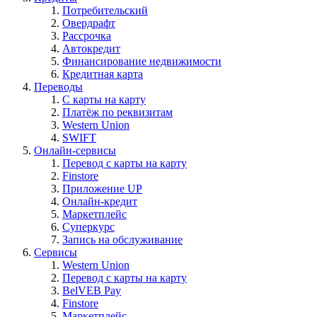
Потребительский
Овердрафт
Рассрочка
Автокредит
Финансирование недвижимости
Кредитная карта
Переводы
С карты на карту
Платёж по реквизитам
Western Union
SWIFT
Онлайн-сервисы
Перевод с карты на карту
Finstore
Приложение UP
Онлайн-кредит
Маркетплейс
Суперкурс
Запись на обслуживание
Сервисы
Western Union
Перевод с карты на карту
BelVEB Pay
Finstore
Маркетплейс