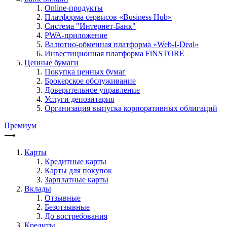
Online-продукты
Платформа сервисов «Business Hub»
Система "Интернет-Банк"
PWA-приложение
Валютно-обменная платформа «Web-I-Deal»
Инвестиционная платформа FiNSTORE
Ценные бумаги
Покупка ценных бумаг
Брокерское обслуживание
Доверительное управление
Услуги депозитария
Организация выпуска корпоративных облигаций
Премиум
⟶
Карты
Кредитные карты
Карты для покупок
Зарплатные карты
Вклады
Отзывные
Безотзывные
До востребования
Кредиты