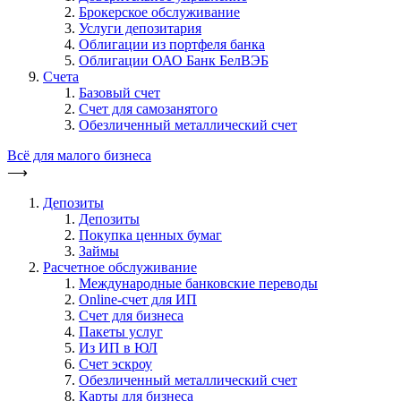
Брокерское обслуживание
Услуги депозитария
Облигации из портфеля банка
Облигации ОАО Банк БелВЭБ
Счета
Базовый счет
Счет для самозанятого
Обезличенный металлический счет
Всё для малого бизнеса
⟶
Депозиты
Депозиты
Покупка ценных бумаг
Займы
Расчетное обслуживание
Международные банковские переводы
Online-счет для ИП
Счет для бизнеса
Пакеты услуг
Из ИП в ЮЛ
Счет эскроу
Обезличенный металлический счет
Карты для бизнеса