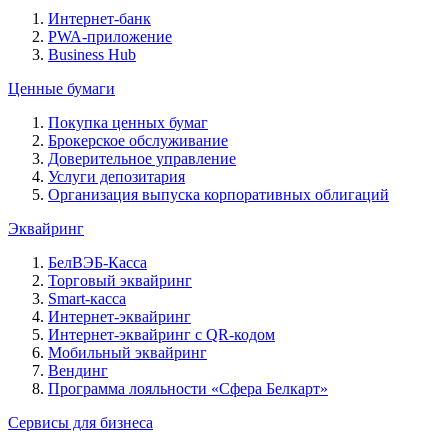
Интернет-банк
PWA-приложение
Business Hub
Ценные бумаги
Покупка ценных бумаг
Брокерское обслуживание
Доверительное управление
Услуги депозитария
Организация выпуска корпоративных облигаций
Эквайринг
БелВЭБ-Касса
Торговый эквайринг
Smart-касса
Интернет-эквайринг
Интернет-эквайринг с QR-кодом
Мобильный эквайринг
Вендинг
Программа лояльности «Сфера Белкарт»
Сервисы для бизнеса