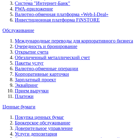
Система "Интернет-Банк"
PWA-приложение
Валютно-обменная платформа «Web-I-Deal»
Инвестиционная платформа FiNSTORE
Обслуживание
Международные переводы для корпоративного бизнеса
Очередность и бронирование
Открытие счета
Обезличенный металлический счет
Пакеты услуг
Валютно-обменные операции
Корпоративные карточки
Зарплатный проект
Эквайринг
Прием выручки
Платежи
Ценные бумаги
Покупка ценных бумаг
Брокерское обслуживание
Доверительное управление
Услуги депозитария