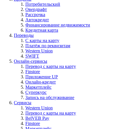
Потребительский
Овердрафт
Рассрочка
Автокредит
Финансирование недвижимости
Кредитная карта
Переводы
С карты на карту
Платёж по реквизитам
Western Union
SWIFT
Онлайн-сервисы
Перевод с карты на карту
Finstore
Приложение UP
Онлайн-кредит
Маркетплейс
Суперкурс
Запись на обслуживание
Сервисы
Western Union
Перевод с карты на карту
BelVEB Pay
Finstore
Маркетплейс