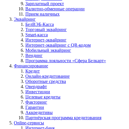
Зарплатный проект
Валютно-обменные операции
Прием наличных
Эквайринг
БелВЭБ-Касса
Торговый эквайринг
Smart-касса
Интернет-эквайринг
Интернет-эквайринг с QR-кодом
Мобильный эквайринг
Вендинг
Программа лояльности «Сфера Белкарт»
Финансирование
Кредит
Онлайн-кредитование
Оборотные средства
Овердрафт
Инвестиции
Целевые кредиты
Факторинг
Гарантии
Аккредитивы
Партнёрская программа кредитования
Online-сервисы
Интернет-банк