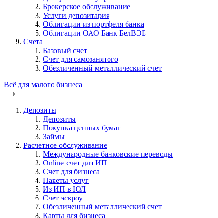
Брокерское обслуживание
Услуги депозитария
Облигации из портфеля банка
Облигации ОАО Банк БелВЭБ
Счета
Базовый счет
Счет для самозанятого
Обезличенный металлический счет
Всё для малого бизнеса
⟶
Депозиты
Депозиты
Покупка ценных бумаг
Займы
Расчетное обслуживание
Международные банковские переводы
Online-счет для ИП
Счет для бизнеса
Пакеты услуг
Из ИП в ЮЛ
Счет эскроу
Обезличенный металлический счет
Карты для бизнеса