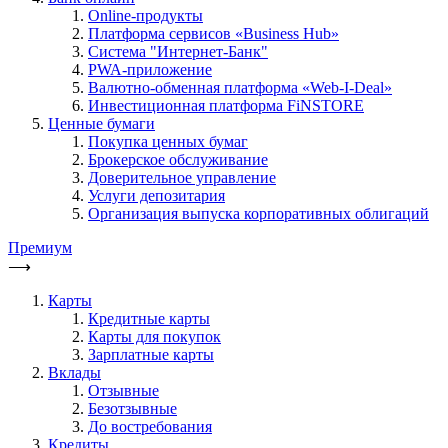
Online-продукты
Платформа сервисов «Business Hub»
Система "Интернет-Банк"
PWA-приложение
Валютно-обменная платформа «Web-I-Deal»
Инвестиционная платформа FiNSTORE
Ценные бумаги
Покупка ценных бумаг
Брокерское обслуживание
Доверительное управление
Услуги депозитария
Организация выпуска корпоративных облигаций
Премиум
⟶
Карты
Кредитные карты
Карты для покупок
Зарплатные карты
Вклады
Отзывные
Безотзывные
До востребования
Кредиты