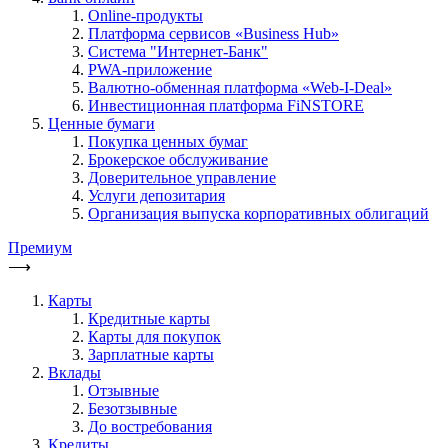
Online-продукты
Платформа сервисов «Business Hub»
Система "Интернет-Банк"
PWA-приложение
Валютно-обменная платформа «Web-I-Deal»
Инвестиционная платформа FiNSTORE
Ценные бумаги
Покупка ценных бумаг
Брокерское обслуживание
Доверительное управление
Услуги депозитария
Организация выпуска корпоративных облигаций
Премиум
⟶
Карты
Кредитные карты
Карты для покупок
Зарплатные карты
Вклады
Отзывные
Безотзывные
До востребования
Кредиты