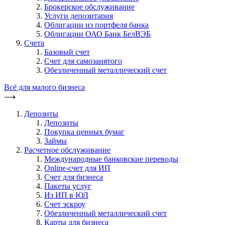
Брокерское обслуживание
Услуги депозитария
Облигации из портфеля банка
Облигации ОАО Банк БелВЭБ
Счета
Базовый счет
Счет для самозанятого
Обезличенный металлический счет
Всё для малого бизнеса
⟶
Депозиты
Депозиты
Покупка ценных бумаг
Займы
Расчетное обслуживание
Международные банковские переводы
Online-счет для ИП
Счет для бизнеса
Пакеты услуг
Из ИП в ЮЛ
Счет эскроу
Обезличенный металлический счет
Карты для бизнеса