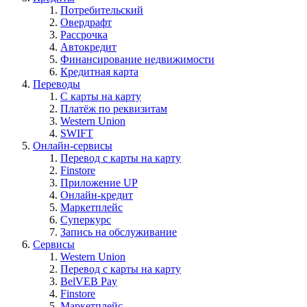
Потребительский
Овердрафт
Рассрочка
Автокредит
Финансирование недвижимости
Кредитная карта
Переводы
С карты на карту
Платёж по реквизитам
Western Union
SWIFT
Онлайн-сервисы
Перевод с карты на карту
Finstore
Приложение UP
Онлайн-кредит
Маркетплейс
Суперкурс
Запись на обслуживание
Сервисы
Western Union
Перевод с карты на карту
BelVEB Pay
Finstore
Маркетплейс