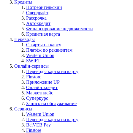
Кредиты
Потребительский
Овердрафт
Рассрочка
Автокредит
Финансирование недвижимости
Кредитная карта
Переводы
С карты на карту
Платёж по реквизитам
Western Union
SWIFT
Онлайн-сервисы
Перевод с карты на карту
Finstore
Приложение UP
Онлайн-кредит
Маркетплейс
Суперкурс
Запись на обслуживание
Сервисы
Western Union
Перевод с карты на карту
BelVEB Pay
Finstore