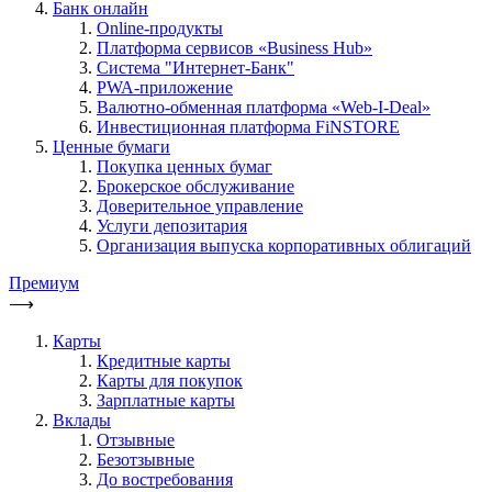
Банк онлайн
Online-продукты
Платформа сервисов «Business Hub»
Система "Интернет-Банк"
PWA-приложение
Валютно-обменная платформа «Web-I-Deal»
Инвестиционная платформа FiNSTORE
Ценные бумаги
Покупка ценных бумаг
Брокерское обслуживание
Доверительное управление
Услуги депозитария
Организация выпуска корпоративных облигаций
Премиум
⟶
Карты
Кредитные карты
Карты для покупок
Зарплатные карты
Вклады
Отзывные
Безотзывные
До востребования