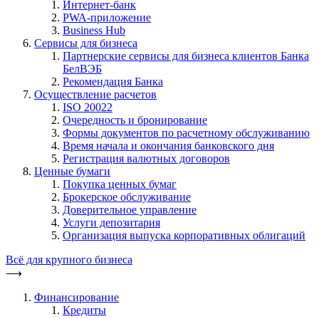
Интернет-банк
PWA-приложение
Business Hub
Сервисы для бизнеса
Партнерские сервисы для бизнеса клиентов Банка
БелВЭБ
Рекомендация Банка
Осуществление расчетов
ISO 20022
Очередность и бронирование
Формы документов по расчетному обслуживанию
Время начала и окончания банковского дня
Регистрация валютных договоров
Ценные бумаги
Покупка ценных бумаг
Брокерское обслуживание
Доверительное управление
Услуги депозитария
Организация выпуска корпоративных облигаций
Всё для крупного бизнеса
⟶
Финансирование
Кредиты