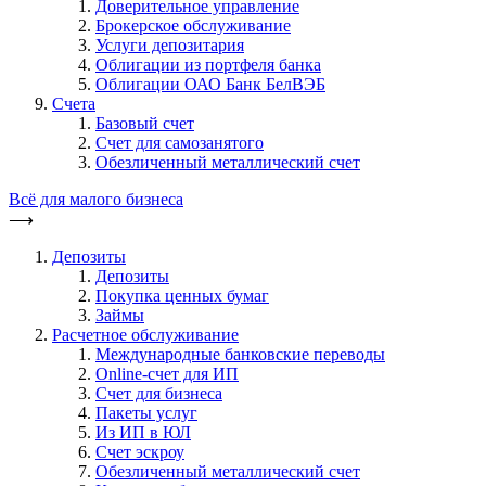
Доверительное управление
Брокерское обслуживание
Услуги депозитария
Облигации из портфеля банка
Облигации ОАО Банк БелВЭБ
Счета
Базовый счет
Счет для самозанятого
Обезличенный металлический счет
Всё для малого бизнеса
⟶
Депозиты
Депозиты
Покупка ценных бумаг
Займы
Расчетное обслуживание
Международные банковские переводы
Online-счет для ИП
Счет для бизнеса
Пакеты услуг
Из ИП в ЮЛ
Счет эскроу
Обезличенный металлический счет