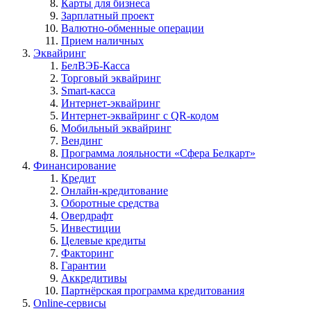
Карты для бизнеса
Зарплатный проект
Валютно-обменные операции
Прием наличных
Эквайринг
БелВЭБ-Касса
Торговый эквайринг
Smart-касса
Интернет-эквайринг
Интернет-эквайринг с QR-кодом
Мобильный эквайринг
Вендинг
Программа лояльности «Сфера Белкарт»
Финансирование
Кредит
Онлайн-кредитование
Оборотные средства
Овердрафт
Инвестиции
Целевые кредиты
Факторинг
Гарантии
Аккредитивы
Партнёрская программа кредитования
Online-сервисы