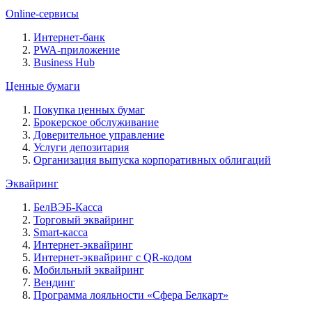
Online-сервисы
Интернет-банк
PWA-приложение
Business Hub
Ценные бумаги
Покупка ценных бумаг
Брокерское обслуживание
Доверительное управление
Услуги депозитария
Организация выпуска корпоративных облигаций
Эквайринг
БелВЭБ-Касса
Торговый эквайринг
Smart-касса
Интернет-эквайринг
Интернет-эквайринг с QR-кодом
Мобильный эквайринг
Вендинг
Программа лояльности «Сфера Белкарт»