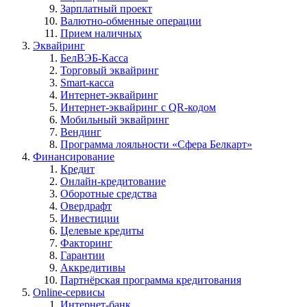
Зарплатный проект
Валютно-обменные операции
Прием наличных
Эквайринг
БелВЭБ-Касса
Торговый эквайринг
Smart-касса
Интернет-эквайринг
Интернет-эквайринг с QR-кодом
Мобильный эквайринг
Вендинг
Программа лояльности «Сфера Белкарт»
Финансирование
Кредит
Онлайн-кредитование
Оборотные средства
Овердрафт
Инвестиции
Целевые кредиты
Факторинг
Гарантии
Аккредитивы
Партнёрская программа кредитования
Online-сервисы
Интернет-банк