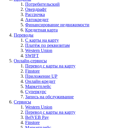
Потребительский
Овердрафт
Рассрочка
Автокредит
Финансирование недвижимости
Кредитная карта
Переводы
С карты на карту
Платёж по реквизитам
Western Union
SWIFT
Онлайн-сервисы
Перевод с карты на карту
Finstore
Приложение UP
Онлайн-кредит
Маркетплейс
Суперкурс
Запись на обслуживание
Сервисы
Western Union
Перевод с карты на карту
BelVEB Pay
Finstore
Маркетплейс