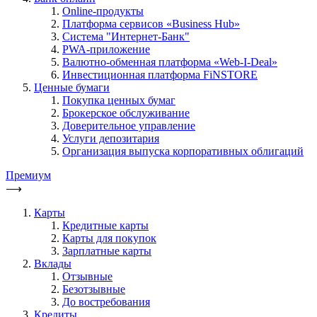
Online-продукты
Платформа сервисов «Business Hub»
Система "Интернет-Банк"
PWA-приложение
Валютно-обменная платформа «Web-I-Deal»
Инвестиционная платформа FiNSTORE
Ценные бумаги
Покупка ценных бумаг
Брокерское обслуживание
Доверительное управление
Услуги депозитария
Организация выпуска корпоративных облигаций
Премиум
⟶
Карты
Кредитные карты
Карты для покупок
Зарплатные карты
Вклады
Отзывные
Безотзывные
До востребования
Кредиты