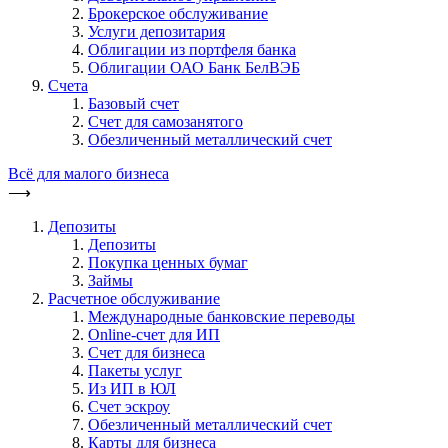
Брокерское обслуживание
Услуги депозитария
Облигации из портфеля банка
Облигации ОАО Банк БелВЭБ
Счета
Базовый счет
Счет для самозанятого
Обезличенный металлический счет
Всё для малого бизнеса
⟶
Депозиты
Депозиты
Покупка ценных бумаг
Займы
Расчетное обслуживание
Международные банковские переводы
Online-счет для ИП
Счет для бизнеса
Пакеты услуг
Из ИП в ЮЛ
Счет эскроу
Обезличенный металлический счет
Карты для бизнеса