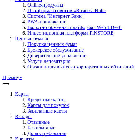
Online-продукты
Платформа сервисов «Business Hub»
Система "Интернет-Банк"
PWA-приложение
Валютно-обменная платформа «Web-I-Deal»
Инвестиционная платформа FiNSTORE
Ценные бумаги
Покупка ценных бумаг
Брокерское обслуживание
Доверительное управление
Услуги депозитария
Организация выпуска корпоративных облигаций
Премиум
⟶
Карты
Кредитные карты
Карты для покупок
Зарплатные карты
Вклады
Отзывные
Безотзывные
До востребования
Кредиты