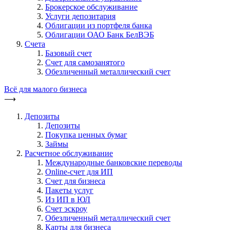
Брокерское обслуживание
Услуги депозитария
Облигации из портфеля банка
Облигации ОАО Банк БелВЭБ
Счета
Базовый счет
Счет для самозанятого
Обезличенный металлический счет
Всё для малого бизнеса
⟶
Депозиты
Депозиты
Покупка ценных бумаг
Займы
Расчетное обслуживание
Международные банковские переводы
Online-счет для ИП
Счет для бизнеса
Пакеты услуг
Из ИП в ЮЛ
Счет эскроу
Обезличенный металлический счет
Карты для бизнеса