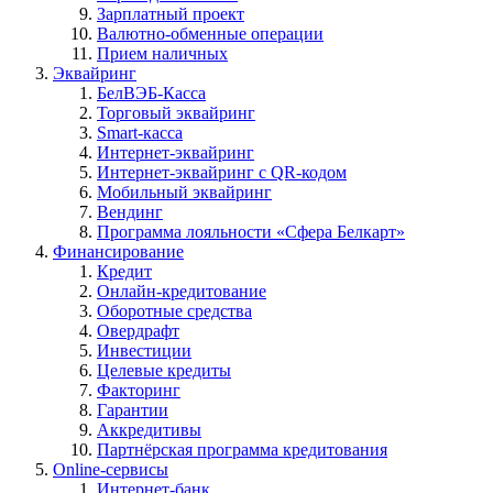
Зарплатный проект
Валютно-обменные операции
Прием наличных
Эквайринг
БелВЭБ-Касса
Торговый эквайринг
Smart-касса
Интернет-эквайринг
Интернет-эквайринг с QR-кодом
Мобильный эквайринг
Вендинг
Программа лояльности «Сфера Белкарт»
Финансирование
Кредит
Онлайн-кредитование
Оборотные средства
Овердрафт
Инвестиции
Целевые кредиты
Факторинг
Гарантии
Аккредитивы
Партнёрская программа кредитования
Online-сервисы
Интернет-банк