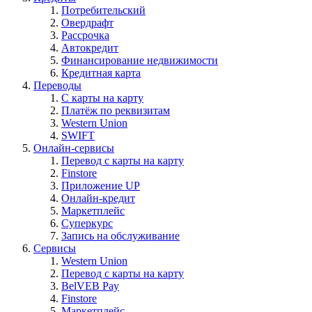
Потребительский
Овердрафт
Рассрочка
Автокредит
Финансирование недвижимости
Кредитная карта
Переводы
С карты на карту
Платёж по реквизитам
Western Union
SWIFT
Онлайн-сервисы
Перевод с карты на карту
Finstore
Приложение UP
Онлайн-кредит
Маркетплейс
Суперкурс
Запись на обслуживание
Сервисы
Western Union
Перевод с карты на карту
BelVEB Pay
Finstore
Маркетплейс