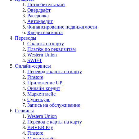
Потребительский
Овердрафт
Рассрочка
Автокредит
Финансирование недвижимости
Кредитная карта
Переводы
С карты на карту
Платёж по реквизитам
Western Union
SWIFT
Онлайн-сервисы
Перевод с карты на карту
Finstore
Приложение UP
Онлайн-кредит
Маркетплейс
Суперкурс
Запись на обслуживание
Сервисы
Western Union
Перевод с карты на карту
BelVEB Pay
Finstore
Маркетплейс