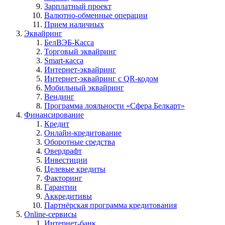
Зарплатный проект
Валютно-обменные операции
Прием наличных
Эквайринг
БелВЭБ-Касса
Торговый эквайринг
Smart-касса
Интернет-эквайринг
Интернет-эквайринг с QR-кодом
Мобильный эквайринг
Вендинг
Программа лояльности «Сфера Белкарт»
Финансирование
Кредит
Онлайн-кредитование
Оборотные средства
Овердрафт
Инвестиции
Целевые кредиты
Факторинг
Гарантии
Аккредитивы
Партнёрская программа кредитования
Online-сервисы
Интернет-банк