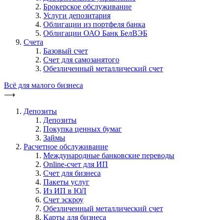
Брокерское обслуживание
Услуги депозитария
Облигации из портфеля банка
Облигации ОАО Банк БелВЭБ
Счета
Базовый счет
Счет для самозанятого
Обезличенный металлический счет
Всё для малого бизнеса
⟶
Депозиты
Депозиты
Покупка ценных бумаг
Займы
Расчетное обслуживание
Международные банковские переводы
Online-счет для ИП
Счет для бизнеса
Пакеты услуг
Из ИП в ЮЛ
Счет эскроу
Обезличенный металлический счет
Карты для бизнеса