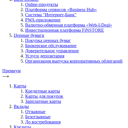
Online-продукты
Платформа сервисов «Business Hub»
Система "Интернет-Банк"
PWA-приложение
Валютно-обменная платформа «Web-I-Deal»
Инвестиционная платформа FiNSTORE
Ценные бумаги
Покупка ценных бумаг
Брокерское обслуживание
Доверительное управление
Услуги депозитария
Организация выпуска корпоративных облигаций
Премиум
⟶
Карты
Кредитные карты
Карты для покупок
Зарплатные карты
Вклады
Отзывные
Безотзывные
До востребования
Кредиты