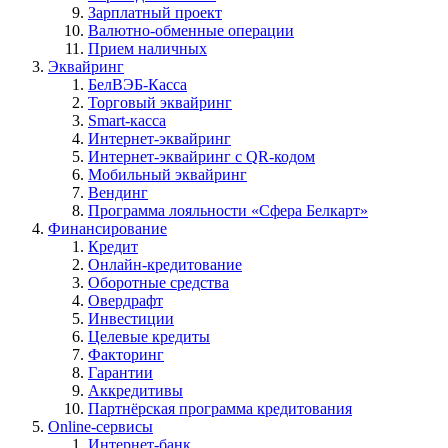
Зарплатный проект
Валютно-обменные операции
Прием наличных
Эквайринг
БелВЭБ-Касса
Торговый эквайринг
Smart-касса
Интернет-эквайринг
Интернет-эквайринг с QR-кодом
Мобильный эквайринг
Вендинг
Программа лояльности «Сфера Белкарт»
Финансирование
Кредит
Онлайн-кредитование
Оборотные средства
Овердрафт
Инвестиции
Целевые кредиты
Факторинг
Гарантии
Аккредитивы
Партнёрская программа кредитования
Online-сервисы
Интернет-банк