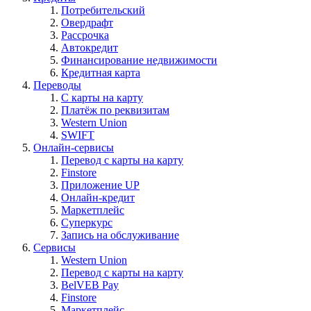
Потребительский
Овердрафт
Рассрочка
Автокредит
Финансирование недвижимости
Кредитная карта
Переводы
С карты на карту
Платёж по реквизитам
Western Union
SWIFT
Онлайн-сервисы
Перевод с карты на карту
Finstore
Приложение UP
Онлайн-кредит
Маркетплейс
Суперкурс
Запись на обслуживание
Сервисы
Western Union
Перевод с карты на карту
BelVEB Pay
Finstore
Маркетплейс