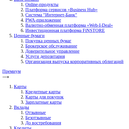
Online-продукты
Платформа сервисов «Business Hub»
Система "Интернет-Банк"
PWA-приложение
Валютно-обменная платформа «Web-I-Deal»
Инвестиционная платформа FiNSTORE
Ценные бумаги
Покупка ценных бумаг
Брокерское обслуживание
Доверительное управление
Услуги депозитария
Организация выпуска корпоративных облигаций
Премиум
⟶
Карты
Кредитные карты
Карты для покупок
Зарплатные карты
Вклады
Отзывные
Безотзывные
До востребования
Кредиты