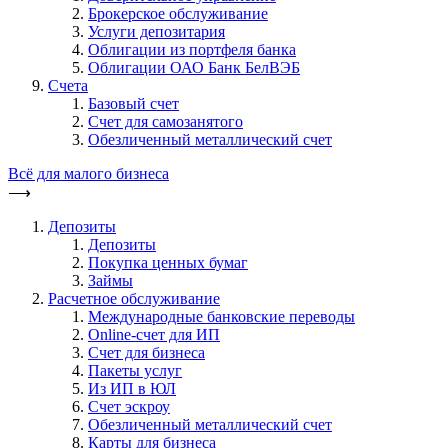
Брокерское обслуживание
Услуги депозитария
Облигации из портфеля банка
Облигации ОАО Банк БелВЭБ
Счета
Базовый счет
Счет для самозанятого
Обезличенный металлический счет
Всё для малого бизнеса
⟶
Депозиты
Депозиты
Покупка ценных бумаг
Займы
Расчетное обслуживание
Международные банковские переводы
Online-счет для ИП
Счет для бизнеса
Пакеты услуг
Из ИП в ЮЛ
Счет эскроу
Обезличенный металлический счет
Карты для бизнеса