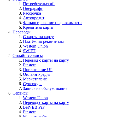
Потребительский
Овердрафт
Рассрочка
Автокредит
Финансирование недвижимости
Кредитная карта
Переводы
С карты на карту
Платёж по реквизитам
Western Union
SWIFT
Онлайн-сервисы
Перевод с карты на карту
Finstore
Приложение UP
Онлайн-кредит
Маркетплейс
Суперкурс
Запись на обслуживание
Сервисы
Western Union
Перевод с карты на карту
BelVEB Pay
Finstore
Маркетплейс