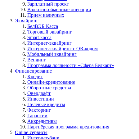
Зарплатный проект
Валютно-обменные операции
Прием наличных
Эквайринг
БелВЭБ-Касса
Торговый эквайринг
Smart-касса
Интернет-эквайринг
Интернет-эквайринг с QR-кодом
Мобильный эквайринг
Вендинг
Программа лояльности «Сфера Белкарт»
Финансирование
Кредит
Онлайн-кредитование
Оборотные средства
Овердрафт
Инвестиции
Целевые кредиты
Факторинг
Гарантии
Аккредитивы
Партнёрская программа кредитования
Online-сервисы
Интернет-банк