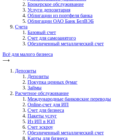
Брокерское обслуживание
Услуги депозитария
Облигации из портфеля банка
Облигации ОАО Банк БелВЭБ
Счета
Базовый счет
Счет для самозанятого
Обезличенный металлический счет
Всё для малого бизнеса
⟶
Депозиты
Депозиты
Покупка ценных бумаг
Займы
Расчетное обслуживание
Международные банковские переводы
Online-счет для ИП
Счет для бизнеса
Пакеты услуг
Из ИП в ЮЛ
Счет эскроу
Обезличенный металлический счет
Карты для бизнеса