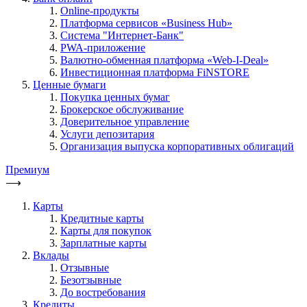
Online-продукты
Платформа сервисов «Business Hub»
Система "Интернет-Банк"
PWA-приложение
Валютно-обменная платформа «Web-I-Deal»
Инвестиционная платформа FiNSTORE
Ценные бумаги
Покупка ценных бумаг
Брокерское обслуживание
Доверительное управление
Услуги депозитария
Организация выпуска корпоративных облигаций
Премиум
⟶
Карты
Кредитные карты
Карты для покупок
Зарплатные карты
Вклады
Отзывные
Безотзывные
До востребования
Кредиты