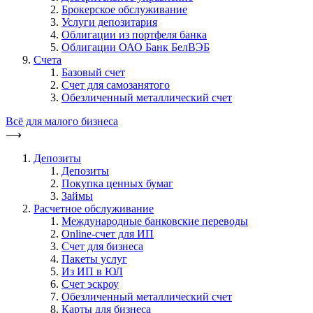
Брокерское обслуживание
Услуги депозитария
Облигации из портфеля банка
Облигации ОАО Банк БелВЭБ
Счета
Базовый счет
Счет для самозанятого
Обезличенный металлический счет
Всё для малого бизнеса
⟶
Депозиты
Депозиты
Покупка ценных бумаг
Займы
Расчетное обслуживание
Международные банковские переводы
Online-счет для ИП
Счет для бизнеса
Пакеты услуг
Из ИП в ЮЛ
Счет эскроу
Обезличенный металлический счет
Карты для бизнеса