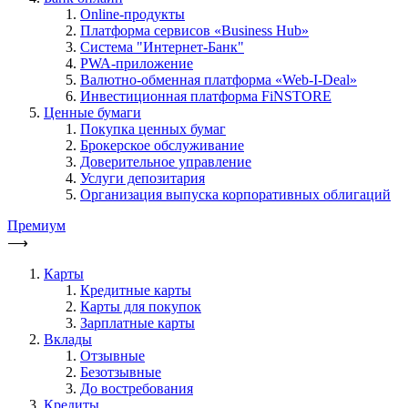
Online-продукты
Платформа сервисов «Business Hub»
Система "Интернет-Банк"
PWA-приложение
Валютно-обменная платформа «Web-I-Deal»
Инвестиционная платформа FiNSTORE
Ценные бумаги
Покупка ценных бумаг
Брокерское обслуживание
Доверительное управление
Услуги депозитария
Организация выпуска корпоративных облигаций
Премиум
⟶
Карты
Кредитные карты
Карты для покупок
Зарплатные карты
Вклады
Отзывные
Безотзывные
До востребования
Кредиты