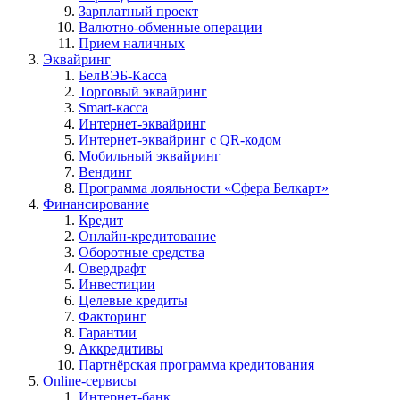
Зарплатный проект
Валютно-обменные операции
Прием наличных
Эквайринг
БелВЭБ-Касса
Торговый эквайринг
Smart-касса
Интернет-эквайринг
Интернет-эквайринг с QR-кодом
Мобильный эквайринг
Вендинг
Программа лояльности «Сфера Белкарт»
Финансирование
Кредит
Онлайн-кредитование
Оборотные средства
Овердрафт
Инвестиции
Целевые кредиты
Факторинг
Гарантии
Аккредитивы
Партнёрская программа кредитования
Online-сервисы
Интернет-банк