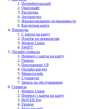
Потребительский
Овердрафт
Рассрочка
Автокредит
Финансирование недвижимости
Кредитная карта
Переводы
С карты на карту
Платёж по реквизитам
Western Union
SWIFT
Онлайн-сервисы
Перевод с карты на карту
Finstore
Приложение UP
Онлайн-кредит
Маркетплейс
Суперкурс
Запись на обслуживание
Сервисы
Western Union
Перевод с карты на карту
BelVEB Pay
Finstore
Маркетплейс