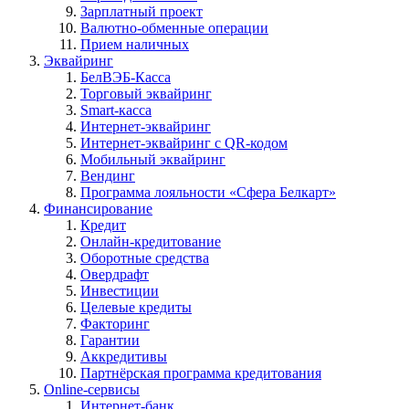
Зарплатный проект
Валютно-обменные операции
Прием наличных
Эквайринг
БелВЭБ-Касса
Торговый эквайринг
Smart-касса
Интернет-эквайринг
Интернет-эквайринг с QR-кодом
Мобильный эквайринг
Вендинг
Программа лояльности «Сфера Белкарт»
Финансирование
Кредит
Онлайн-кредитование
Оборотные средства
Овердрафт
Инвестиции
Целевые кредиты
Факторинг
Гарантии
Аккредитивы
Партнёрская программа кредитования
Online-сервисы
Интернет-банк