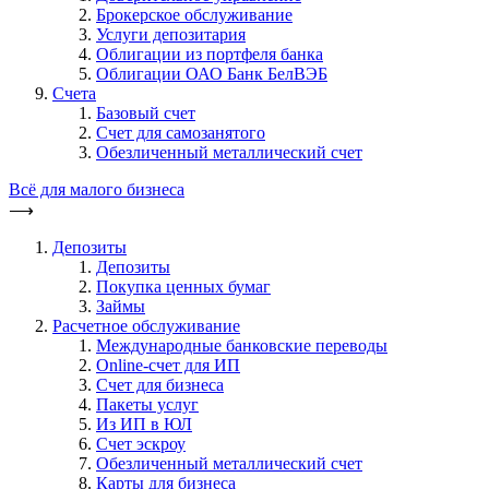
Брокерское обслуживание
Услуги депозитария
Облигации из портфеля банка
Облигации ОАО Банк БелВЭБ
Счета
Базовый счет
Счет для самозанятого
Обезличенный металлический счет
Всё для малого бизнеса
⟶
Депозиты
Депозиты
Покупка ценных бумаг
Займы
Расчетное обслуживание
Международные банковские переводы
Online-счет для ИП
Счет для бизнеса
Пакеты услуг
Из ИП в ЮЛ
Счет эскроу
Обезличенный металлический счет
Карты для бизнеса