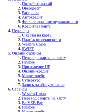
Потребительский
Овердрафт
Рассрочка
Автокредит
Финансирование недвижимости
Кредитная карта
Переводы
С карты на карту
Платёж по реквизитам
Western Union
SWIFT
Онлайн-сервисы
Перевод с карты на карту
Finstore
Приложение UP
Онлайн-кредит
Маркетплейс
Суперкурс
Запись на обслуживание
Сервисы
Western Union
Перевод с карты на карту
BelVEB Pay
Finstore
Маркетплейс