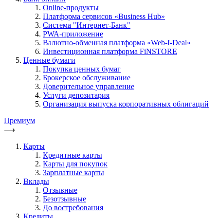
Online-продукты
Платформа сервисов «Business Hub»
Система "Интернет-Банк"
PWA-приложение
Валютно-обменная платформа «Web-I-Deal»
Инвестиционная платформа FiNSTORE
Ценные бумаги
Покупка ценных бумаг
Брокерское обслуживание
Доверительное управление
Услуги депозитария
Организация выпуска корпоративных облигаций
Премиум
⟶
Карты
Кредитные карты
Карты для покупок
Зарплатные карты
Вклады
Отзывные
Безотзывные
До востребования
Кредиты