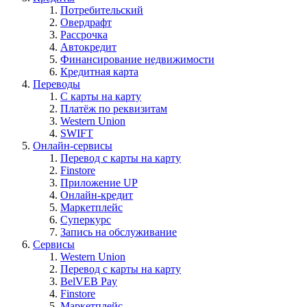
Потребительский
Овердрафт
Рассрочка
Автокредит
Финансирование недвижимости
Кредитная карта
Переводы
С карты на карту
Платёж по реквизитам
Western Union
SWIFT
Онлайн-сервисы
Перевод с карты на карту
Finstore
Приложение UP
Онлайн-кредит
Маркетплейс
Суперкурс
Запись на обслуживание
Сервисы
Western Union
Перевод с карты на карту
BelVEB Pay
Finstore
Маркетплейс