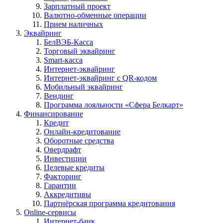
Зарплатный проект
Валютно-обменные операции
Прием наличных
Эквайринг
БелВЭБ-Касса
Торговый эквайринг
Smart-касса
Интернет-эквайринг
Интернет-эквайринг с QR-кодом
Мобильный эквайринг
Вендинг
Программа лояльности «Сфера Белкарт»
Финансирование
Кредит
Онлайн-кредитование
Оборотные средства
Овердрафт
Инвестиции
Целевые кредиты
Факторинг
Гарантии
Аккредитивы
Партнёрская программа кредитования
Online-сервисы
Интернет-банк