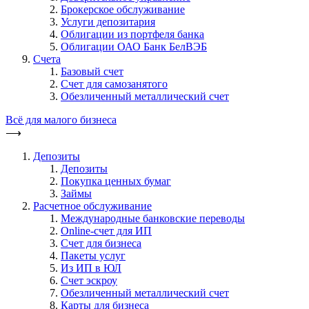
Брокерское обслуживание
Услуги депозитария
Облигации из портфеля банка
Облигации ОАО Банк БелВЭБ
Счета
Базовый счет
Счет для самозанятого
Обезличенный металлический счет
Всё для малого бизнеса
⟶
Депозиты
Депозиты
Покупка ценных бумаг
Займы
Расчетное обслуживание
Международные банковские переводы
Online-счет для ИП
Счет для бизнеса
Пакеты услуг
Из ИП в ЮЛ
Счет эскроу
Обезличенный металлический счет
Карты для бизнеса