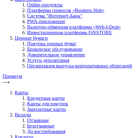
Online-продукты
Платформа сервисов «Business Hub»
Система "Интернет-Банк"
PWA-приложение
Валютно-обменная платформа «Web-I-Deal»
Инвестиционная платформа FiNSTORE
Ценные бумаги
Покупка ценных бумаг
Брокерское обслуживание
Доверительное управление
Услуги депозитария
Организация выпуска корпоративных облигаций
Премиум
⟶
Карты
Кредитные карты
Карты для покупок
Зарплатные карты
Вклады
Отзывные
Безотзывные
До востребования
Кредиты