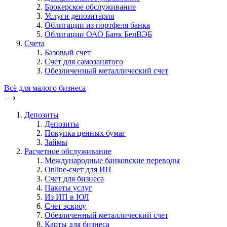
Брокерское обслуживание
Услуги депозитария
Облигации из портфеля банка
Облигации ОАО Банк БелВЭБ
Счета
Базовый счет
Счет для самозанятого
Обезличенный металлический счет
Всё для малого бизнеса
⟶
Депозиты
Депозиты
Покупка ценных бумаг
Займы
Расчетное обслуживание
Международные банковские переводы
Online-счет для ИП
Счет для бизнеса
Пакеты услуг
Из ИП в ЮЛ
Счет эскроу
Обезличенный металлический счет
Карты для бизнеса