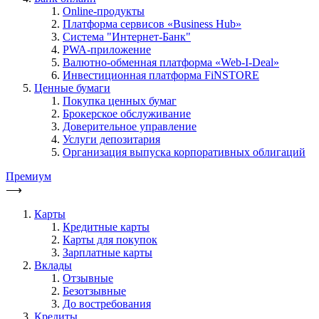
Online-продукты
Платформа сервисов «Business Hub»
Система "Интернет-Банк"
PWA-приложение
Валютно-обменная платформа «Web-I-Deal»
Инвестиционная платформа FiNSTORE
Ценные бумаги
Покупка ценных бумаг
Брокерское обслуживание
Доверительное управление
Услуги депозитария
Организация выпуска корпоративных облигаций
Премиум
⟶
Карты
Кредитные карты
Карты для покупок
Зарплатные карты
Вклады
Отзывные
Безотзывные
До востребования
Кредиты