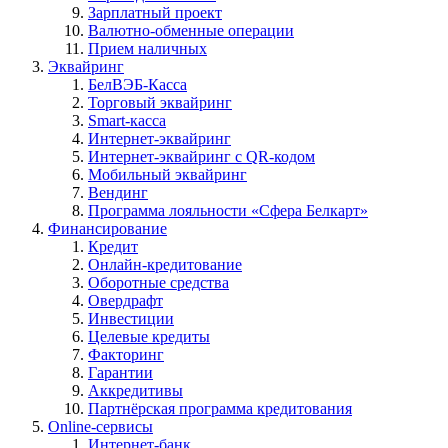
Зарплатный проект
Валютно-обменные операции
Прием наличных
Эквайринг
БелВЭБ-Касса
Торговый эквайринг
Smart-касса
Интернет-эквайринг
Интернет-эквайринг с QR-кодом
Мобильный эквайринг
Вендинг
Программа лояльности «Сфера Белкарт»
Финансирование
Кредит
Онлайн-кредитование
Оборотные средства
Овердрафт
Инвестиции
Целевые кредиты
Факторинг
Гарантии
Аккредитивы
Партнёрская программа кредитования
Online-сервисы
Интернет-банк