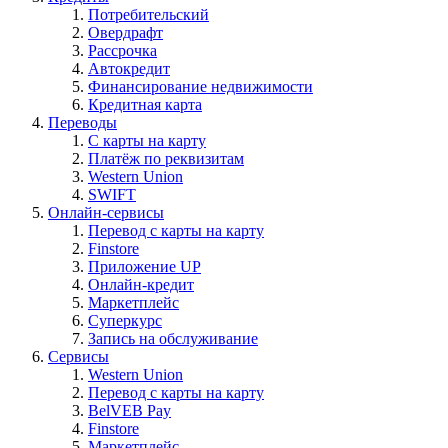
Потребительский
Овердрафт
Рассрочка
Автокредит
Финансирование недвижимости
Кредитная карта
Переводы
С карты на карту
Платёж по реквизитам
Western Union
SWIFT
Онлайн-сервисы
Перевод с карты на карту
Finstore
Приложение UP
Онлайн-кредит
Маркетплейс
Суперкурс
Запись на обслуживание
Сервисы
Western Union
Перевод с карты на карту
BelVEB Pay
Finstore
Маркетплейс