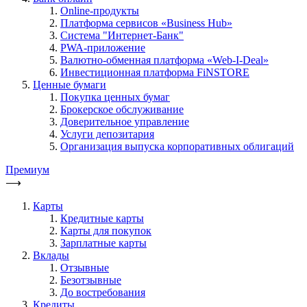
Online-продукты
Платформа сервисов «Business Hub»
Система "Интернет-Банк"
PWA-приложение
Валютно-обменная платформа «Web-I-Deal»
Инвестиционная платформа FiNSTORE
Ценные бумаги
Покупка ценных бумаг
Брокерское обслуживание
Доверительное управление
Услуги депозитария
Организация выпуска корпоративных облигаций
Премиум
⟶
Карты
Кредитные карты
Карты для покупок
Зарплатные карты
Вклады
Отзывные
Безотзывные
До востребования
Кредиты