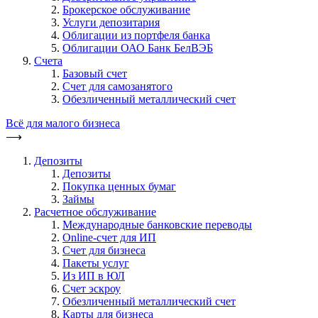
Брокерское обслуживание
Услуги депозитария
Облигации из портфеля банка
Облигации ОАО Банк БелВЭБ
Счета
Базовый счет
Счет для самозанятого
Обезличенный металлический счет
Всё для малого бизнеса
⟶
Депозиты
Депозиты
Покупка ценных бумаг
Займы
Расчетное обслуживание
Международные банковские переводы
Online-счет для ИП
Счет для бизнеса
Пакеты услуг
Из ИП в ЮЛ
Счет эскроу
Обезличенный металлический счет
Карты для бизнеса