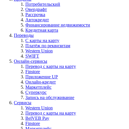
Потребительский
Овердрафт
Рассрочка
Автокредит
Финансирование недвижимости
Кредитная карта
Переводы
С карты на карту
Платёж по реквизитам
Western Union
SWIFT
Онлайн-сервисы
Перевод с карты на карту
Finstore
Приложение UP
Онлайн-кредит
Маркетплейс
Суперкурс
Запись на обслуживание
Сервисы
Western Union
Перевод с карты на карту
BelVEB Pay
Finstore
Маркетплейс