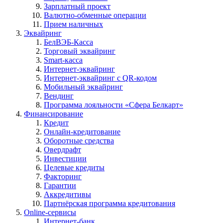
Зарплатный проект
Валютно-обменные операции
Прием наличных
Эквайринг
БелВЭБ-Касса
Торговый эквайринг
Smart-касса
Интернет-эквайринг
Интернет-эквайринг с QR-кодом
Мобильный эквайринг
Вендинг
Программа лояльности «Сфера Белкарт»
Финансирование
Кредит
Онлайн-кредитование
Оборотные средства
Овердрафт
Инвестиции
Целевые кредиты
Факторинг
Гарантии
Аккредитивы
Партнёрская программа кредитования
Online-сервисы
Интернет-банк