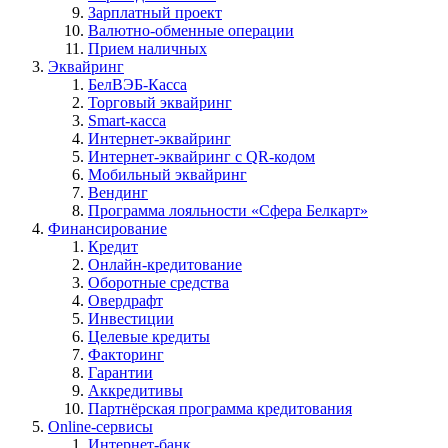
Зарплатный проект
Валютно-обменные операции
Прием наличных
Эквайринг
БелВЭБ-Касса
Торговый эквайринг
Smart-касса
Интернет-эквайринг
Интернет-эквайринг с QR-кодом
Мобильный эквайринг
Вендинг
Программа лояльности «Сфера Белкарт»
Финансирование
Кредит
Онлайн-кредитование
Оборотные средства
Овердрафт
Инвестиции
Целевые кредиты
Факторинг
Гарантии
Аккредитивы
Партнёрская программа кредитования
Online-сервисы
Интернет-банк