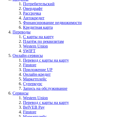
Потребительский
Овердрафт
Рассрочка
Автокредит
Финансирование недвижимости
Кредитная карта
Переводы
С карты на карту
Платёж по реквизитам
Western Union
SWIFT
Онлайн-сервисы
Перевод с карты на карту
Finstore
Приложение UP
Онлайн-кредит
Маркетплейс
Суперкурс
Запись на обслуживание
Сервисы
Western Union
Перевод с карты на карту
BelVEB Pay
Finstore
Маркетплейс