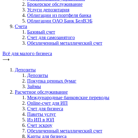
Брокерское обслуживание
Услуги депозитария
Облигации из портфеля банка
Облигации ОАО Банк БелВЭБ
Счета
Базовый счет
Счет для самозанятого
Обезличенный металлический счет
Всё для малого бизнеса
⟶
Депозиты
Депозиты
Покупка ценных бумаг
Займы
Расчетное обслуживание
Международные банковские переводы
Online-счет для ИП
Счет для бизнеса
Пакеты услуг
Из ИП в ЮЛ
Счет эскроу
Обезличенный металлический счет
Карты для бизнеса