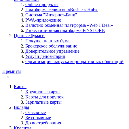
Online-продукты
Платформа сервисов «Business Hub»
Система "Интернет-Банк"
PWA-приложение
Валютно-обменная платформа «Web-I-Deal»
Инвестиционная платформа FiNSTORE
Ценные бумаги
Покупка ценных бумаг
Брокерское обслуживание
Доверительное управление
Услуги депозитария
Организация выпуска корпоративных облигаций
Премиум
⟶
Карты
Кредитные карты
Карты для покупок
Зарплатные карты
Вклады
Отзывные
Безотзывные
До востребования
Кредиты