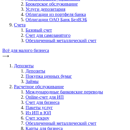
Брокерское обслуживание
Услуги депозитария
Облигации из портфеля банка
Облигации ОАО Банк БелВЭБ
Счета
Базовый счет
Счет для самозанятого
Обезличенный металлический счет
Всё для малого бизнеса
⟶
Депозиты
Депозиты
Покупка ценных бумаг
Займы
Расчетное обслуживание
Международные банковские переводы
Online-счет для ИП
Счет для бизнеса
Пакеты услуг
Из ИП в ЮЛ
Счет эскроу
Обезличенный металлический счет
Карты для бизнеса