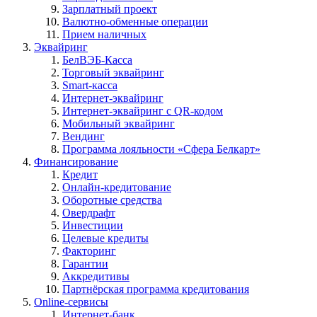
Зарплатный проект
Валютно-обменные операции
Прием наличных
Эквайринг
БелВЭБ-Касса
Торговый эквайринг
Smart-касса
Интернет-эквайринг
Интернет-эквайринг с QR-кодом
Мобильный эквайринг
Вендинг
Программа лояльности «Сфера Белкарт»
Финансирование
Кредит
Онлайн-кредитование
Оборотные средства
Овердрафт
Инвестиции
Целевые кредиты
Факторинг
Гарантии
Аккредитивы
Партнёрская программа кредитования
Online-сервисы
Интернет-банк