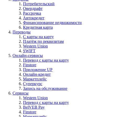
Потребительский
Овердрафт
Рассрочка
Автокредит
Финансирование недвижимости
Кредитная карта
Переводы
С карты на карту
Платёж по реквизитам
Western Union
SWIFT
Онлайн-сервисы
Перевод с карты на карту
Finstore
Приложение UP
Онлайн-кредит
Маркетплейс
Суперкурс
Запись на обслуживание
Сервисы
Western Union
Перевод с карты на карту
BelVEB Pay
Finstore
Маркетплейс