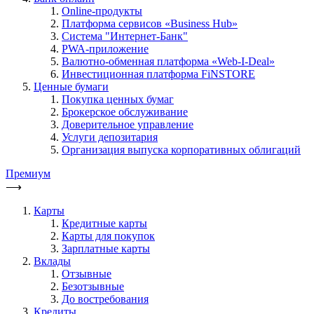
Online-продукты
Платформа сервисов «Business Hub»
Система "Интернет-Банк"
PWA-приложение
Валютно-обменная платформа «Web-I-Deal»
Инвестиционная платформа FiNSTORE
Ценные бумаги
Покупка ценных бумаг
Брокерское обслуживание
Доверительное управление
Услуги депозитария
Организация выпуска корпоративных облигаций
Премиум
⟶
Карты
Кредитные карты
Карты для покупок
Зарплатные карты
Вклады
Отзывные
Безотзывные
До востребования
Кредиты