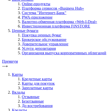
Online-продукты
Платформа сервисов «Business Hub»
Система "Интернет-Банк"
PWA-приложение
Валютно-обменная платформа «Web-I-Deal»
Инвестиционная платформа FiNSTORE
Ценные бумаги
Покупка ценных бумаг
Брокерское обслуживание
Доверительное управление
Услуги депозитария
Организация выпуска корпоративных облигаций
Премиум
⟶
Карты
Кредитные карты
Карты для покупок
Зарплатные карты
Вклады
Отзывные
Безотзывные
До востребования
Кредиты