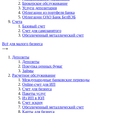
Брокерское обслуживание
Услуги депозитария
Облигации из портфеля банка
Облигации ОАО Банк БелВЭБ
Счета
Базовый счет
Счет для самозанятого
Обезличенный металлический счет
Всё для малого бизнеса
⟶
Депозиты
Депозиты
Покупка ценных бумаг
Займы
Расчетное обслуживание
Международные банковские переводы
Online-счет для ИП
Счет для бизнеса
Пакеты услуг
Из ИП в ЮЛ
Счет эскроу
Обезличенный металлический счет
Карты для бизнеса