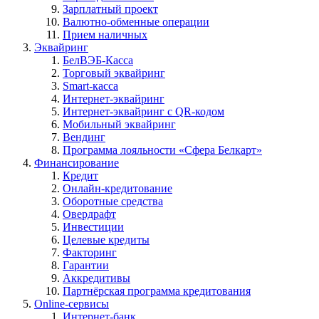
Зарплатный проект
Валютно-обменные операции
Прием наличных
Эквайринг
БелВЭБ-Касса
Торговый эквайринг
Smart-касса
Интернет-эквайринг
Интернет-эквайринг с QR-кодом
Мобильный эквайринг
Вендинг
Программа лояльности «Сфера Белкарт»
Финансирование
Кредит
Онлайн-кредитование
Оборотные средства
Овердрафт
Инвестиции
Целевые кредиты
Факторинг
Гарантии
Аккредитивы
Партнёрская программа кредитования
Online-сервисы
Интернет-банк