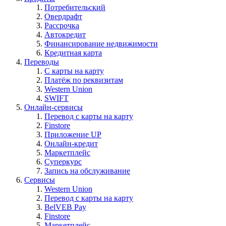
Потребительский
Овердрафт
Рассрочка
Автокредит
Финансирование недвижимости
Кредитная карта
Переводы
С карты на карту
Платёж по реквизитам
Western Union
SWIFT
Онлайн-сервисы
Перевод с карты на карту
Finstore
Приложение UP
Онлайн-кредит
Маркетплейс
Суперкурс
Запись на обслуживание
Сервисы
Western Union
Перевод с карты на карту
BelVEB Pay
Finstore
Маркетплейс