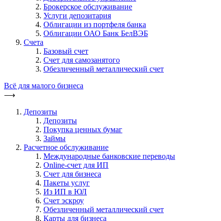
Брокерское обслуживание
Услуги депозитария
Облигации из портфеля банка
Облигации ОАО Банк БелВЭБ
Счета
Базовый счет
Счет для самозанятого
Обезличенный металлический счет
Всё для малого бизнеса
⟶
Депозиты
Депозиты
Покупка ценных бумаг
Займы
Расчетное обслуживание
Международные банковские переводы
Online-счет для ИП
Счет для бизнеса
Пакеты услуг
Из ИП в ЮЛ
Счет эскроу
Обезличенный металлический счет
Карты для бизнеса