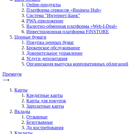
Online-продукты
Платформа сервисов «Business Hub»
Система "Интернет-Банк"
PWA-приложение
Валютно-обменная платформа «Web-I-Deal»
Инвестиционная платформа FiNSTORE
Ценные бумаги
Покупка ценных бумаг
Брокерское обслуживание
Доверительное управление
Услуги депозитария
Организация выпуска корпоративных облигаций
Премиум
⟶
Карты
Кредитные карты
Карты для покупок
Зарплатные карты
Вклады
Отзывные
Безотзывные
До востребования
Кредиты