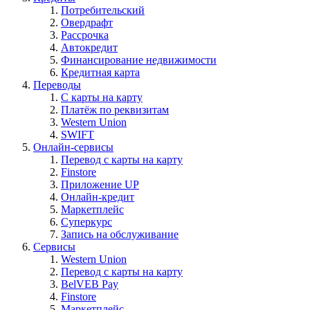
Потребительский
Овердрафт
Рассрочка
Автокредит
Финансирование недвижимости
Кредитная карта
Переводы
С карты на карту
Платёж по реквизитам
Western Union
SWIFT
Онлайн-сервисы
Перевод с карты на карту
Finstore
Приложение UP
Онлайн-кредит
Маркетплейс
Суперкурс
Запись на обслуживание
Сервисы
Western Union
Перевод с карты на карту
BelVEB Pay
Finstore
Маркетплейс