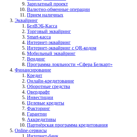
Зарплатный проект
Валютно-обменные операции
Прием наличных
Эквайринг
БелВЭБ-Касса
Торговый эквайринг
Smart-касса
Интернет-эквайринг
Интернет-эквайринг с QR-кодом
Мобильный эквайринг
Вендинг
Программа лояльности «Сфера Белкарт»
Финансирование
Кредит
Онлайн-кредитование
Оборотные средства
Овердрафт
Инвестиции
Целевые кредиты
Факторинг
Гарантии
Аккредитивы
Партнёрская программа кредитования
Online-сервисы
Интернет-банк